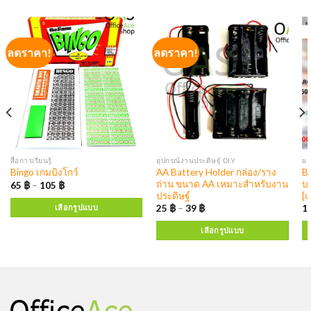
ลดราคา!
ลดราคา!
สื่อการเรียนรู้
อุปกรณ์งานประดิษฐ์ DIY
ผล
AA Battery Holder กล่อง/ราง
Ba
Bingo เกมบิงโกว์
ถ่าน ขนาด AA เหมาะสำหรับงาน
บ
65
฿
–
105
฿
ประดิษฐ์
[
เลือกรูปแบบ
25
฿
–
39
฿
1
เลือกรูปแบบ