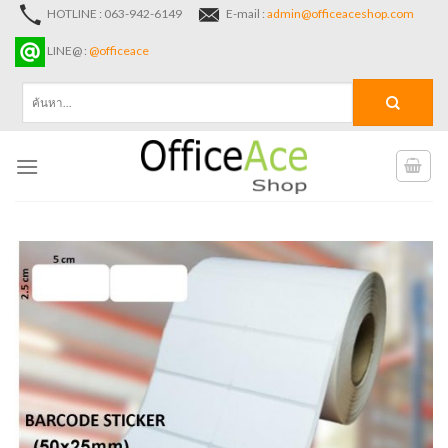
Skip
HOTLINE : 063-942-6149
E-mail :
admin@officeaceshop.com
to
LINE@ :
@officeace
content
ค้นหา: