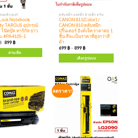
คอมพิวเตอร์
ตลับหมึก ผงหมึก ผ้าหมึก ดรัม
 Lock Notebook
CANON 811(Color) /
ity TARGUS อุปกรณ์
CANON 810 ตลับหมึก
ง โน๊ตบุ๊ค ทาร์กัส ยาว
ปริ้นเตอร์ อิงค์เจ็ท ราคาต่อ 1
ม. #PA410S-1
ชิ้น สีจะเป็นราคาที่สูงกว่าสี
ดำ
฿
899
฿
699
฿
–
899
฿
อ่านเพิ่ม
เลือกรูปแบบ
ลดราคา!