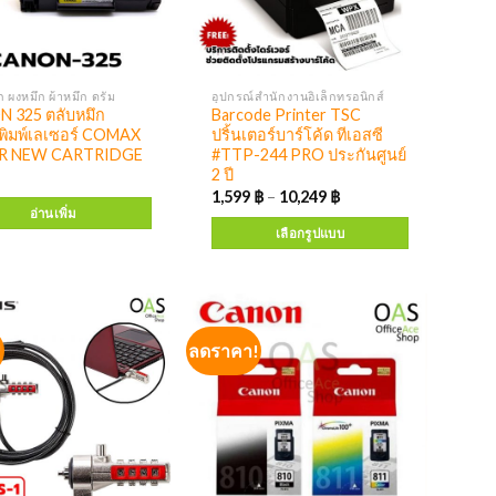
ก ผงหมึก ผ้าหมึก ดรัม
อุปกรณ์สำนักงานอิเล็กทรอนิกส์
 325 ตลับหมึก
Barcode Printer TSC
งพิมพ์เลเซอร์ COMAX
ปริ้นเตอร์บาร์โค้ด ทีเอสซี
R NEW CARTRIDGE
#TTP-244 PRO ประกันศูนย์
2 ปี
1,599
฿
–
10,249
฿
อ่านเพิ่ม
เลือกรูปแบบ
!
ลดราคา!