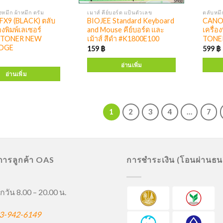
งหมึก ผ้าหมึก ดรัม
เมาส์ คีย์บอร์ด แป้นตัวเลข
ตลับหมึ
X9 (BLACK) ตลับ
BIOJEE Standard Keyboard
CANON
องพิมพ์เลเซอร์
and Mouse คีย์บอร์ด และ
เครื่อ
TONER NEW
เม้าส์ สีดำ #K1800E100
TONE
DGE
159
฿
599
฿
อ่านเพิ่ม
อ่านเพิ่ม
1
2
3
4
…
7
ิการลูกค้า OAS
การชำระเงิน (โอนผ่านธ
กวัน 8.00 – 20.00 น.
3-942-6149