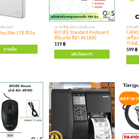
พิวเตอร์
เมาส์ คีย์บอร์ด แป้นตัวเลข
ตลับหมึ
BIOJEE Standard Keyboard
CANON
us Slim 1TB สีเงิน
คีย์บอร์ด สีดำ #K1800
เครื่อ
TONE
119
฿
599
฿
อ่านเพิ่ม
หยิบใส่ตะกร้า
ลดราคา