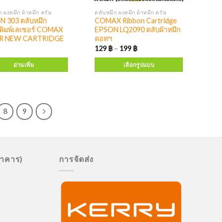
ก ผงหมึก ผ้าหมึก ดรัม
ตลับหมึก ผงหมึก ผ้าหมึก ดรัม
 303 ตลับหมึก
COMAX Ribbon Cartridge
งพิมพ์เลเซอร์ COMAX
EPSON LQ2090 ตลับผ้าหมึก
R NEW CARTRIDGE
ดอทฯ
129
฿
–
199
฿
อ่านเพิ่ม
เลือกรูปแบบ
8
9
นาคาร)
การจัดส่ง