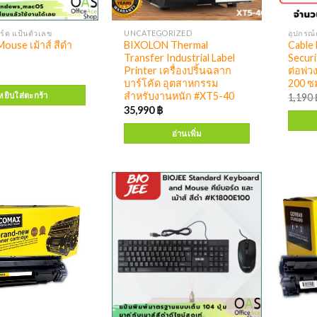
อร์ด แป้นตัวเลข
UNCATEGORIZED
อุปกรณ์
ouse เม้าส์ สีดำ
BIXOLON Thermal
Cable
Transfer Industrial Label
Secur
Printer เครื่องปริ้นฉลาก
ต่อพ่ว
บาร์โค้ด อุตสาหกรรม
200 ซ
สำหรับงานหนัก #XT5-40
หยิบใส่ตะกร้า
1,190
35,990
฿
อ่านเพิ่ม