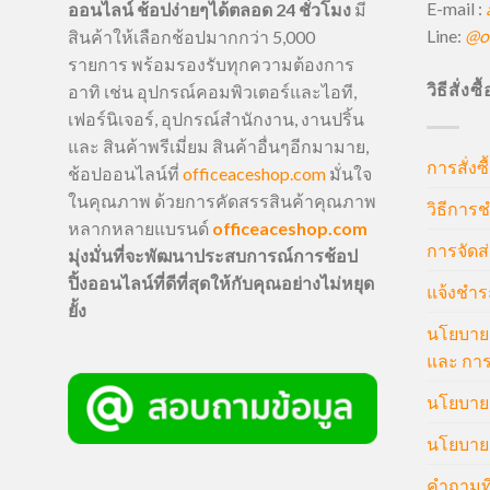
E-mail :
ออนไลน์ ช้อปง่ายๆได้ตลอด 24 ชั่วโมง
มี
Line:
@of
สินค้าให้เลือกช้อปมากกว่า 5,000
รายการ พร้อมรองรับทุกความต้องการ
วิธีสั่งซ
อาทิ เช่น อุปกรณ์คอมพิวเตอร์และไอที,
เฟอร์นิเจอร์, อุปกรณ์สำนักงาน, งานปริ้น
และ สินค้าพรีเมี่ยม สินค้าอื่นๆอีกมามาย,
การสั่งซื
ช้อปออนไลน์ที่
officeaceshop.com
มั่นใจ
ในคุณภาพ ด้วยการคัดสรรสินค้าคุณภาพ
วิธีการช
หลากหลายแบรนด์
officeaceshop.com
การจัดส่
มุ่งมั่นที่จะพัฒนาประสบการณ์การช้อป
ปิ้งออนไลน์ที่ดีที่สุดให้กับคุณอย่างไม่หยุด
แจ้งชำร
ยั้ง
นโยบายก
และ การ
นโยบายก
นโยบายค
คำถามที