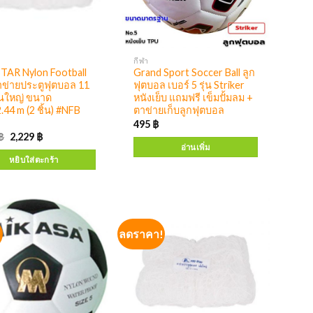
กีฬา
TAR Nylon Football
Grand Sport Soccer Ball ลูก
าข่ายประตูฟุตบอล 11
ฟุตบอล เบอร์ 5 รุ่น Striker
้นใหญ่ ขนาด
หนังเย็บ แถมฟรี เข็มปั้มลม +
.44 m (2 ชิ้น) #NFB
ตาข่ายเก็บลูกฟุตบอล
495
฿
฿
2,229
฿
อ่านเพิ่ม
หยิบใส่ตะกร้า
!
ลดราคา!