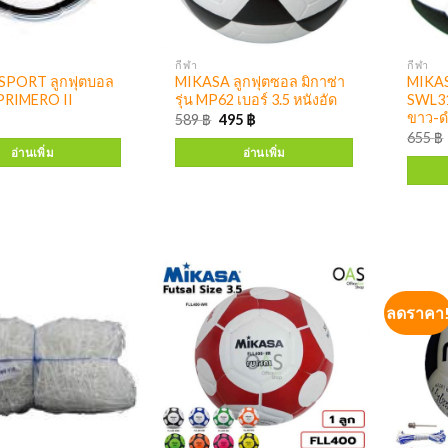
กีฬา
กีฬา
SPORT ลูกฟุตบอล
MIKASA ลูกฟุตซอล มิกาซ่า
MIKAS
 PRIMERO II
รุ่น MP62 เบอร์ 3.5 หนังอัด
SWL31
ขาว-
589
฿
495
฿
655
฿
อ่านเพิ่ม
อ่านเพิ่ม
ลดราคา