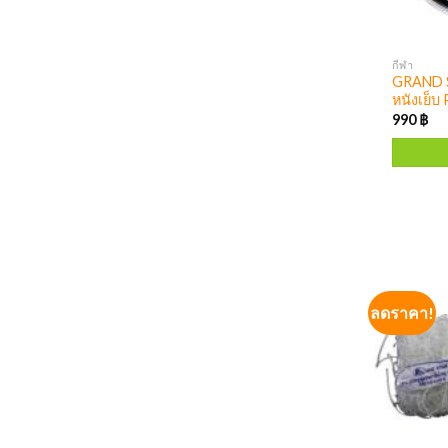
กีฬา
GRAND 
หนังเย็บ
990
฿
ลดราคา!