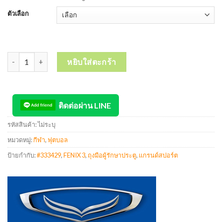
ตัวเลือก
จำนวน GRAND SPORT Goalkeeper Gloves ถุงมือผู้รักษาประตู แกรนด์ส
หยิบใส่ตะกร้า
ติดต่อผ่าน LINE
รหัสสินค้า:
ไม่ระบุ
หมวดหมู่:
กีฬา
,
ฟุตบอล
ป้ายกำกับ:
#333429
,
FENIX 3
,
ถุงมือผู้รักษาประตู
,
แกรนด์สปอร์ต