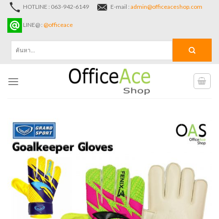
Skip
HOTLINE : 063-942-6149
E-mail :
admin@officeaceshop.com
to
LINE@ :
@officeace
content
ค้นหา: