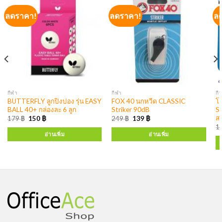
ลดราคา!
ลดราคา!
ล
กีฬา
กีฬา
กี
BUTTERFLY ลูกปิงปอง รุ่น EASY
FOX 40 นกหวีด CLASSIC
โ
BALL 40+ กล่องละ 6 ลูก
Striker 90dB
S
ส
179
฿
150
฿
249
฿
139
฿
1
อ่านเพิ่ม
อ่านเพิ่ม