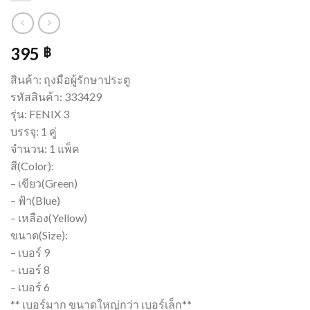
395
฿
สินค้า: ถุงมือผู้รักษาประตู
รหัสสินค้า: 333429
รุ่น: FENIX 3
บรรจุ: 1 คู่
จำนวน: 1 แพ็ค
สี(Color):
– เขียว(Green)
– ฟ้า(Blue)
– เหลือง(Yellow)
ขนาด(Size):
– เบอร์ 9
– เบอร์ 8
– เบอร์ 6
** เบอร์มาก ขนาดใหญ่กว่า เบอร์เล็ก**