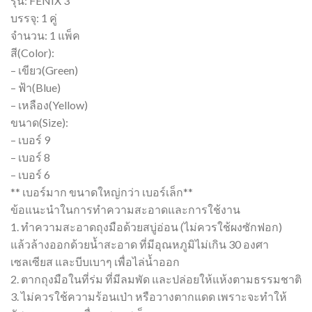
รุ่น: FENIX 3
บรรจุ: 1 คู่
จำนวน: 1 แพ็ค
สี(Color):
– เขียว(Green)
– ฟ้า(Blue)
– เหลือง(Yellow)
ขนาด(Size):
– เบอร์ 9
– เบอร์ 8
– เบอร์ 6
** เบอร์มาก ขนาดใหญ่กว่า เบอร์เล็ก**
ข้อแนะนำในการทำความสะอาดและการใช้งาน
1. ทำความสะอาดถุงมือด้วยสบู่อ่อน (ไม่ควรใช้ผงซักฟอก)
แล้วล้างออกด้วยน้ำสะอาด ที่มีอุณหภูมิไม่เกิน 30 องศา
เซลเซียส และบีบเบาๆ เพื่อไล่น้ำออก
2. ตากถุงมือในที่ร่ม ที่มีลมพัด และปล่อยให้แห้งตามธรรมชาติ
3. ไม่ควรใช้ความร้อนเป่า หรือวางตากแดด เพราะจะทำให้