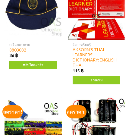
เครื่องแต่งกาย
สื่อการเรียนรู้
AKSORN’S THAI
3803032
LEARNERS’
36
฿
DICTIONARY: ENGLISH-
THAI
หยิบใส่ตะกร้า
115
฿
อ่านเพิ่ม
ลดราคา!
ลดราคา!