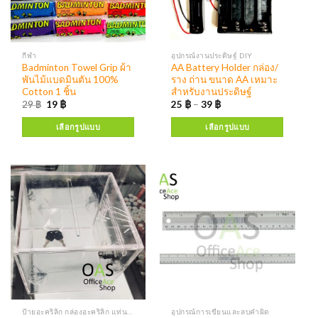
กีฬา
อุปกรณ์งานประดิษฐ์ DIY
Badminton Towel Grip ผ้า
AA Battery Holder กล่อง/
พันไม้แบดมินตัน 100%
ราง ถ่าน ขนาด AA เหมาะ
Cotton 1 ชิ้น
สำหรับงานประดิษฐ์
29
฿
19
฿
25
฿
–
39
฿
เลือกรูปแบบ
เลือกรูปแบบ
ป้ายอะคริลิก กล่องอะคริลิก แท่นโชว์เอกสาร ป้ายโบรชัวร์ กล่องใส่โบรชัวร์ ป้ายพลาสติก
อุปกรณ์การเขียนและลบคำผิด