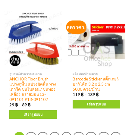
ลดราคา!
อุปกรณ์ทำความสะอาด
ผลิตภัณฑ์กระดาษ
ANCHOR Floor Brush
Barcode Sticker สติ๊กเกอร์
แปรงถูพื้น แปรงขัดพื้น ทรง
บาร์โค้ด 3.2 x 2.5 cm
เตารีด ขนไนล่อน / ขนทอง
5000 ดวง/ม้วน
เหลือง ตราสมอ #13-
119
฿
–
189
฿
091101 #13-091102
เลือกรูปแบบ
29
฿
–
89
฿
เลือกรูปแบบ