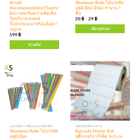
Acrylic
Aluminum Ruler ไม้บรรทัด
Recommendation/Charity
อลูมิเนียม มีร่อง จำนวน 1
Box กล่องรับความคิดเห็น
ชิ้น
รับบริจาค 6x6x6
20
฿
–
29
฿
นิ้ว(Inches) มาพร้อมล็อค +
กุญแจ
เลือกรูปแบบ
599
฿
อ่านเพิ่ม
อุปกรณ์การเขียนและลบคำผิด
ผลิตภัณฑ์กระดาษ
Aluminum Ruler ไม้บรรทัด
Barcode Sticker Roll
อลูมิเนียม
สติ๊กเกอร์บาร์โค้ด 5×2 cm