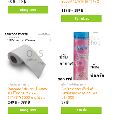
2000 ดวง/ม้วน [แถวละ 2
15
฿
–
19
฿
ดวง]
เลือกรูปแบบ
119
฿
–
189
฿
เลือกรูปแบบ
ผลิตภัณฑ์กระดาษ
ผลิตภัณฑ์ปรับอากาศ
Barcode Sticker สติ๊กเกอร์
Air Freshener เอ็กซ์ตร้า ส
บาร์โค้ด 10.2 x 7.6 cm
เปรย์ปรับอากาศ กลิ่นฟล
(4″”x3″”) 1000 ดวง/ม้วน
อรัล 300 ml
249
฿
–
399
฿
39
฿
เลือกรูปแบบ
อ่านเพิ่ม