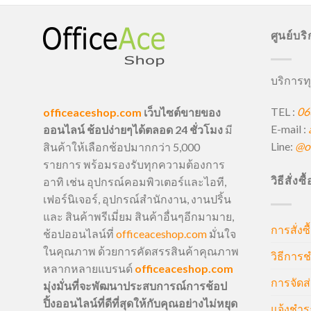
ศูนย์บร
บริการทุ
TEL :
06
officeaceshop.com
เว็บไซต์ขายของ
E-mail :
ออนไลน์ ช้อปง่ายๆได้ตลอด 24 ชั่วโมง
มี
Line:
@of
สินค้าให้เลือกช้อปมากกว่า 5,000
รายการ พร้อมรองรับทุกความต้องการ
วิธีสั่งซ
อาทิ เช่น อุปกรณ์คอมพิวเตอร์และไอที,
เฟอร์นิเจอร์, อุปกรณ์สำนักงาน, งานปริ้น
และ สินค้าพรีเมี่ยม สินค้าอื่นๆอีกมามาย,
การสั่งซื
ช้อปออนไลน์ที่
officeaceshop.com
มั่นใจ
ในคุณภาพ ด้วยการคัดสรรสินค้าคุณภาพ
วิธีการช
หลากหลายแบรนด์
officeaceshop.com
การจัดส่
มุ่งมั่นที่จะพัฒนาประสบการณ์การช้อป
ปิ้งออนไลน์ที่ดีที่สุดให้กับคุณอย่างไม่หยุด
แจ้งชำร