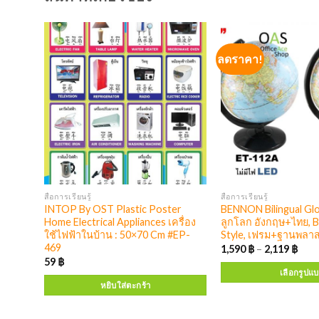
ลดราคา!
สื่อการเรียนรู้
สื่อการเรียนรู้
E
INTOP By OST Plastic Poster
BENNON Bilingual Glo
UITAR
Home Electrical Appliances เครื่อง
ลูกโลก อังกฤษ+ไทย, 
G-
ใช้ไฟฟ้าในบ้าน : 50×70 Cm #EP-
Style, เฟรม+ฐานพลาส
469
1,590
฿
–
2,119
฿
59
฿
เลือกรูปแ
หยิบใส่ตะกร้า