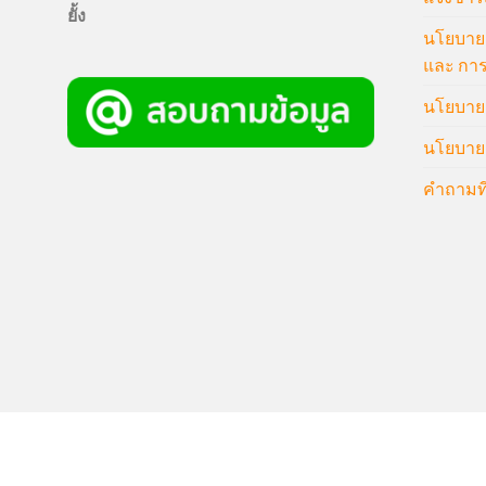
ยั้ง
นโยบายก
และ การ
นโยบายก
นโยบายค
คำถามที