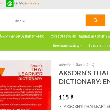
com
LINE@ :
@officeace
ค้นหา:
สั่งทำตรายาง(RUBBER STAMP)
CUSTOM SIGNS | รับผลิตป้าย สั่งทำป้ายท
ติดตามสถานะพัสดุ
ติดต่อ OFFIC
หน้าหลัก
/
สื่อการเรียนรู้
AKSORN’S THAI
DICTIONARY: E
115
฿
AKSORN’S THAI LEARNE