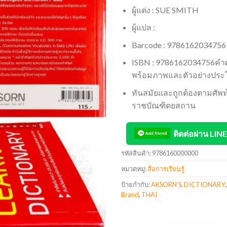
ผู้แต่ง : SUE SMITH
ผู้แปล :
Barcode : 9786162034756
ISBN : 9786162034756คำศ
พร้อมภาพและตัวอย่างประ
ทันสมัยและถูกต้องตามศัพท
ราชบัณฑิตยสถาน
ติดต่อผ่าน LINE
รหัสสินค้า:
9786160000000
หมวดหมู่:
สื่อการเรียนรู้
ป้ายกำกับ:
AKSORN'S
,
DICTIONARY:
Brand
,
THAI