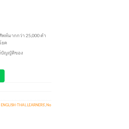
ัพท์มากกว่า 25,000 คำ
โยค
์บัญญัติของ
,
ENGLISH-THAI
,
LEARNERS'
,
No