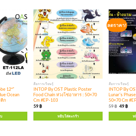
ลดราคา!
สื่อการเรียนรู้
สื่อการเรียนรู้
be 12″”
INTOP By OST Plastic Poster
INTOP By OST
Blue Ocean
Food Chain ห่วงโซ่อาหาร : 50×70
Lunar’s Phases
ติก
Cm #EP-103
50×70 Cm #E
59
฿
59
฿
49
฿
บบ
หยิบใส่ตะกร้า
หย