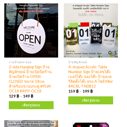
งานป้ายพลาสวูด
ป้ายสัญลักษณ์
2-side Hanging Sign ป้าย
A-shaped Acrylic Table
สัญลักษณ์ ป้ายเปิดปิดร้าน
Number Sign ป้ายเลขโต๊ะ
ป้ายเปิดร้าน OPEN-
เบอร์โต๊ะ จองโต๊ะ ป้ายอะค
CLOSED ขนาด 18cm
ริลิคตั้งโต๊ะ ทรง A ไซส์ Mini
สำหรับแขวนประตู #PLW-
#ACRL-TN0812
OC18 #RPP-OC18
159
฿
–
199
฿
129
฿
–
149
฿
เลือกรูปแบบ
เลือกรูปแบบ