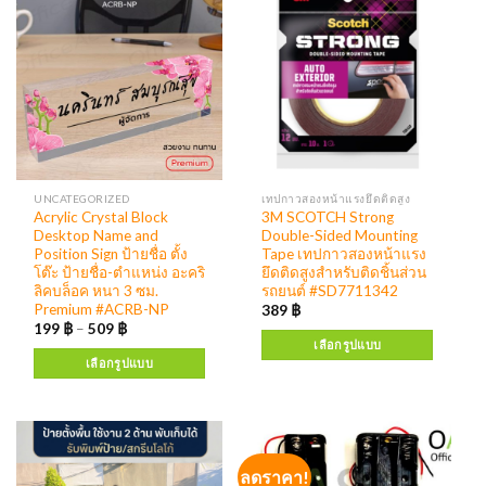
UNCATEGORIZED
เทปกาวสองหน้าแรงยึดติดสูง
Acrylic Crystal Block
3M SCOTCH Strong
Desktop Name and
Double-Sided Mounting
Position Sign ป้ายชื่อ ตั้ง
Tape เทปกาวสองหน้าแรง
โต๊ะ ป้ายชื่อ-ตำแหน่ง อะคริ
ยึดติดสูงสำหรับติดชิ้นส่วน
ลิคบล็อค หนา 3 ซม.
รถยนต์ #SD7711342
Premium #ACRB-NP
389
฿
199
฿
–
509
฿
เลือกรูปแบบ
เลือกรูปแบบ
ลดราคา!