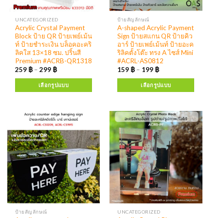
UNCATEGORIZED
ป้ายสัญลักษณ์
Acrylic Crystal Payment
A-shaped Acrylic Payment
Block ป้าย QR ป้ายเพย์เม้น
Sign ป้ายสแกน QR ป้ายคิว
ท์ ป้ายชำระเงิน บล็อคอะคริ
อาร์ ป้ายเพย์เม้นท์ ป้ายอะค
ลิคใส 13×18 ซม. ปริ้นสี
ริลิคตั้งโต๊ะ ทรง A ไซส์ Mini
Premium #ACRB-QR1318
#ACRL-AS0812
259
฿
–
299
฿
159
฿
–
199
฿
เลือกรูปแบบ
เลือกรูปแบบ
ป้ายสัญลักษณ์
UNCATEGORIZED