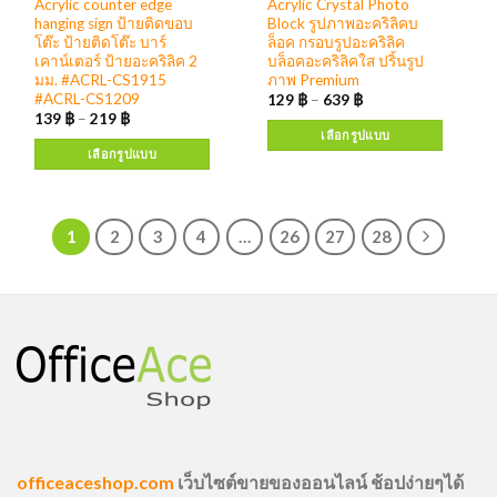
Acrylic counter edge
Acrylic Crystal Photo
hanging sign ป้ายติดขอบ
Block รูปภาพอะคริลิคบ
โต๊ะ ป้ายติดโต๊ะ บาร์
ล็อค กรอบรูปอะคริลิค
เคาน์เตอร์ ป้ายอะคริลิค 2
บล็อคอะคริลิคใส ปริ้นรูป
มม. #ACRL-CS1915
ภาพ Premium
#ACRL-CS1209
129
฿
–
639
฿
139
฿
–
219
฿
เลือกรูปแบบ
เลือกรูปแบบ
1
2
3
4
…
26
27
28
officeaceshop.com
เว็บไซต์ขายของออนไลน์ ช้อปง่ายๆได้