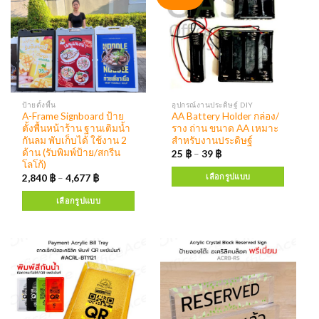
ป้ายตั้งพื้น
อุปกรณ์งานประดิษฐ์ DIY
A-Frame Signboard ป้าย
AA Battery Holder กล่อง/
ตั้งพื้นหน้าร้าน ฐานเติมน้ำ
ราง ถ่าน ขนาด AA เหมาะ
กันลม พับเก็บได้ ใช้งาน 2
สำหรับงานประดิษฐ์
ด้าน (รับพิมพ์ป้าย/สกรีน
25
฿
–
39
฿
โลโก้)
เลือกรูปแบบ
2,840
฿
–
4,677
฿
เลือกรูปแบบ