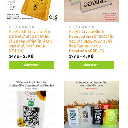
UNCATEGORIZED
UNCATEGORIZED
Acrylic Bill Tray ถาดเช็ค
Acrylic Crystal Block
บิล ถาดเก็บเงิน ถาดทอน
Reserved Sign ป้ายจองโต๊ะ
เงิน ถาดอะคริลิค พิมพ์ QR
จองแล้ว RESERVED อะคริ
เพย์เม้นท์, โลโก้ #ACRL-
ลิคบล็อค หนา 3 ซม.
BT1020
Premium #ACRB-RS
149
฿
–
259
฿
199
฿
–
459
฿
เลือกรูปแบบ
เลือกรูปแบบ