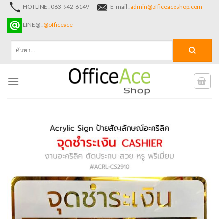
Skip
HOTLINE : 063-942-6149
E-mail :
admin@officeaceshop.com
to
LINE@ :
@officeace
content
ค้นหา: