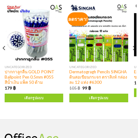
ลดราคา!
UNCATEGORIZED
UNCATEGORIZED
U
ปากกาลูกลื่น GOLD POINT
Dermatogragh Pencils SINGHA
E
Ballpoint Pen 0.5mm #055
ดินสอเขียนกระจก ตราสิงห์ กล่อง
ข
สีน้ำเงิน แพ็ค 50 ด้าม
ละ 12 แท่ง #6300
1
179
฿
105
฿
99
฿
เลือกรูปแบบ
เลือกรูปแบบ