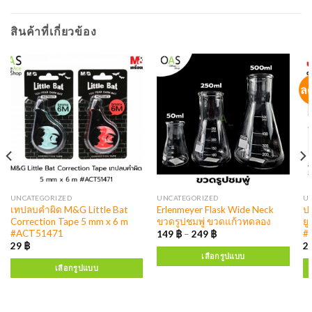
สินค้าที่เกี่ยวข้อง
ล
UNCATEGORIZED
UNCATEGORIZED
U
เทปลบคำผิด M&G Little Bat
Erlenmeyer Flask Wide Neck
ป
Correction Tape 5 mm x 6 m
ขวดรูปชมพู่ ขวดแก้วทดลอง
ยูนิบ
#ACT51471
#U
149
฿
–
249
฿
29
฿
2
เลือกรูปแบบ
เลือกรูปแบบ