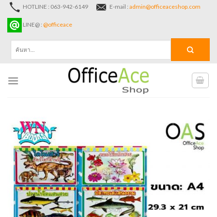
Skip
HOTLINE : 063-942-6149
E-mail :
admin@officeaceshop.com
to
LINE@ :
@officeace
content
ค้นหา: