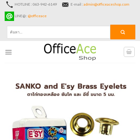
Skip
HOTLINE : 063-942-6149
E-mail :
admin@officeaceshop.com
to
LINE@ :
@officeace
content
ค้นหา: