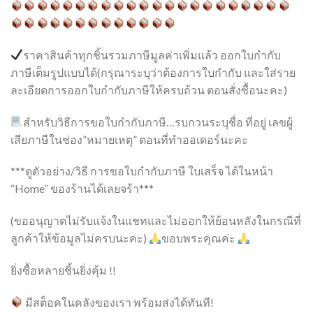
ราคาสินค้าทุกชิ้นรวมภาษีมูลค่าเพิ่มแล้ว ออกใบกำกับ
ภาษีเต็มรูปแบบได้(กรุณาระบุว่าต้องการใบกำกับ และใส่ราย
ละเอียดการออกใบกำกับภาษีให้ครบถ้วน ตอนสั่งซื้อนะคะ)
สำหรับวิธีการขอใบกำกับภาษี…รบกวนระบุชื่อ ที่อยู่ เลขผู้
เสียภาษีในช่อง”หมายเหตุ” ตอนที่ทำออเดอร์นะคะ
***ดูตัวอย่าง/วิธี การขอใบกำกับภาษี ใบเสร็จ ได้ในหน้า
“Home” ของร้านได้เลยจร้า***
(ขออนุญาตไม่รับแจ้งในแชทและไม่ออกให้ย้อนหลังในกรณีที่
ลูกค้าให้ข้อมูลไม่ครบนะคะ)
ขอบพระคุณค่ะ
ยิ่งซื้อหลายชิ้นยิ่งคุ้ม !!
มีสต็อคในคลังของเรา พร้อมส่งได้ทันที!