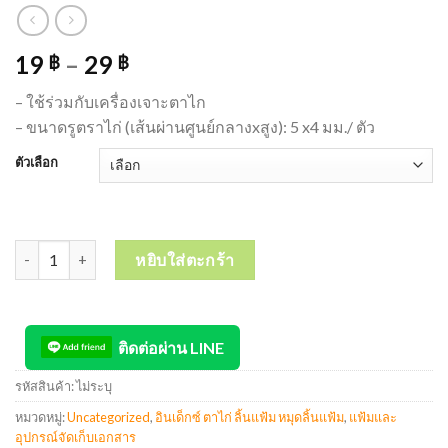
19
–
29
฿
฿
– ใช้ร่วมกับเครื่องเจาะตาไก
– ขนาดรูตราไก่ (เส้นผ่านศูนย์กลางxสูง): 5 x4 มม./ ตัว
ตัวเลือก
จำนวน SANKO and E'sy Brass Eyelets ตาไก่ทองเหลือง ซันโค และ อีซี่
หยิบใส่ตะกร้า
ติดต่อผ่าน LINE
รหัสสินค้า:
ไม่ระบุ
หมวดหมู่:
Uncategorized
,
อินเด็กซ์ ตาไก่ ลิ้นแฟ้ม หมุดลิ้นแฟ้ม
,
แฟ้มและ
อุปกรณ์จัดเก็บเอกสาร