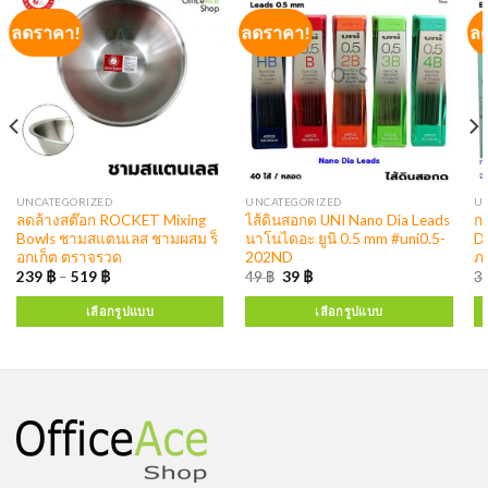
ลดราคา!
ลดราคา!
ล
UNCATEGORIZED
UNCATEGORIZED
U
ลดล้างสต๊อก ROCKET Mixing
ไส้ดินสอกด UNI Nano Dia Leads
ก
Bowls ชามสแตนเลส ชามผสม ร็
นาโนไดอะ ยูนิ 0.5 mm #uni0.5-
D
อกเก็ต ตราจรวด
202ND
ภ
239
฿
–
519
฿
49
฿
39
฿
3
เลือกรูปแบบ
เลือกรูปแบบ