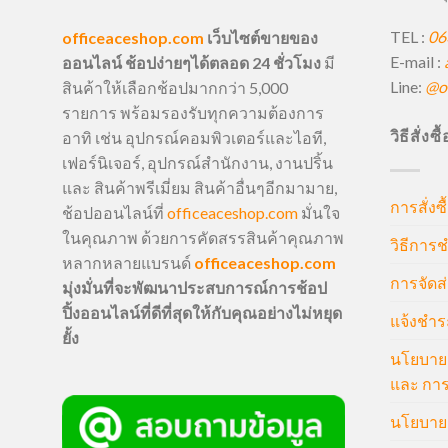
TEL :
06
officeaceshop.com
เว็บไซต์ขายของ
E-mail :
ออนไลน์ ช้อปง่ายๆได้ตลอด 24 ชั่วโมง
มี
Line:
@of
สินค้าให้เลือกช้อปมากกว่า 5,000
รายการ พร้อมรองรับทุกความต้องการ
วิธีสั่งซ
อาทิ เช่น อุปกรณ์คอมพิวเตอร์และไอที,
เฟอร์นิเจอร์, อุปกรณ์สำนักงาน, งานปริ้น
และ สินค้าพรีเมี่ยม สินค้าอื่นๆอีกมามาย,
การสั่งซื
ช้อปออนไลน์ที่
officeaceshop.com
มั่นใจ
ในคุณภาพ ด้วยการคัดสรรสินค้าคุณภาพ
วิธีการช
หลากหลายแบรนด์
officeaceshop.com
การจัดส่
มุ่งมั่นที่จะพัฒนาประสบการณ์การช้อป
ปิ้งออนไลน์ที่ดีที่สุดให้กับคุณอย่างไม่หยุด
แจ้งชำร
ยั้ง
นโยบายก
และ การ
นโยบายก