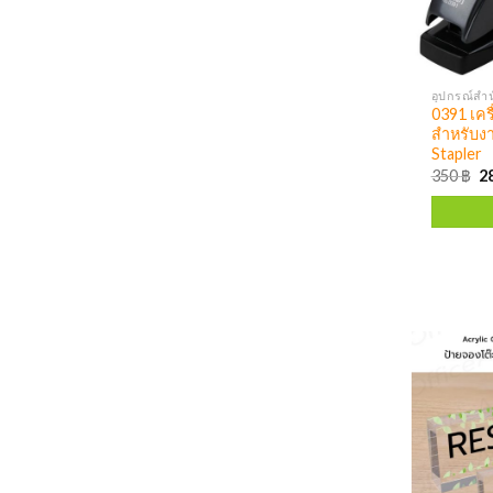
อุปกรณ์สำน
0391 เคร
สำหรับง
Stapler
350
฿
2