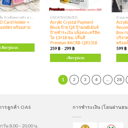
ซองใส่ป้ายชื่อ ป้ายชื่อพลาสติก สายคล้องคอฃ
UNCATEGORIZED
D Card Holder +
Acrylic Crystal Payment
Acryli
ห้อยบัตร พร้อมสาย
Block ป้าย QR ป้ายเพย์เม้นท์
Recom
ป้ายชำระเงิน บล็อคอะคริลิค
Box กล
ใส 13×18 ซม. ปริ้นสี
บริจาค
Premium #ACRB-QR1318
พร้อม
เลือกรูปแบบ
259
฿
–
299
฿
599
฿
เลือกรูปแบบ
1
2
3
4
…
28
ิการลูกค้า OAS
การชำระเงิน (โอนผ่านธ
กวัน 8.00 – 20.00 น.