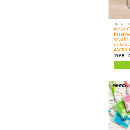
UNCATEG
Acrylic C
Reserved
จองแล้ว
คบล็อค 
#ACRB-
199
฿
–