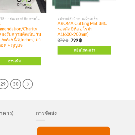
ป้ายอะคริลิก กล่องอะคริลิก แท่นโชว์เอกสาร ป้ายโบรชัวร์ กล่องใส่โบรชัวร์ ป้ายพลาสติก
อุปกรณ์สำนักงานเบ็ดเตล็ด
c
AROMA Cutting Mat แผ่น
mendation/Charity
รองตัด ยี่ห้อ อโรม่า
่องรับความคิดเห็น รับ
A1(600x900mm)
 6x6x6 นิ้ว(Inches) มา
879
฿
799
฿
ล็อค + กุญแจ
หยิบใส่ตะกร้า
อ่านเพิ่ม
29
30
นาคาร)
การจัดส่ง