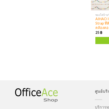
AIHAO I
Strap ที่
คล้องคอ
25
฿
ศูนย์บร
บริการทุ