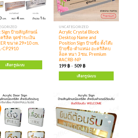
EGORIZED
UNCATEGORIZED
c Sign ป้ายสัญลักษณ์
Acrylic Crystal Block
คริลิค จุดชำระเงิน
Desktop Name and
ER ขนาด 29×10 cm.
Position Sign ป้ายชื่อ ตั้งโต๊ะ
L-CP2910
ป้ายชื่อ-ตำแหน่ง อะคริลิคบ
ล็อค หนา 3 ซม. Premium
#ACRB-NP
เลือกรูปแบบ
199
฿
–
509
฿
เลือกรูปแบบ
!