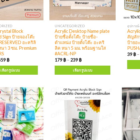
ORIZED
UNCATEGORIZED
อุปกรณ์
rystal Block
Acrylic Desktop Name plate
Acryli
 Sign ป้ายจองโต๊ะ
ป้ายชื่อตั้งโต๊ะ ป้ายชื่อ-
สัญลัก
 RESERVED อะคริลิ
ตำแหน่ง ป้ายตั้งโต๊ะ อะคริ
ป้ายอะ
หนา 3 ซม. Premium
ลิค หนา 5 มม. พร้อมฐานใส
PUSH/
RS
#ACRL-NP
39
฿
459
฿
179
฿
–
239
฿
เลือกรูปแบบ
เลือกรูปแบบ