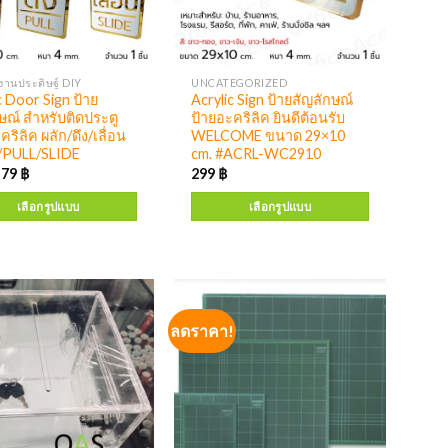
งานประดิษฐ์ DIY
UNCATEGORIZED
c Door Sign ป้าย
Acrylic Sign ป้ายสัญลักษณ์
ษณ์ สำหรับติดประตู
ป้ายอะคริลิค ยินดีต้อนรับ
คริลิค ผลัก/ดึง/เลื่อน
WELCOME ขนาด 29×10
PULL/SLIDE
cm. #ACRL-WC2910
–
79
฿
299
฿
เลือกรูปแบบ
เลือกรูปแบบ
ลดราคา!