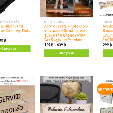
ักงานเบ็ดเตล็ด
UNCATEGORIZED
UNCAT
ื่องเย็บกระดาษ
Acrylic Crystal Photo Block
Acryli
านหนัก Heavy-Duty
รูปภาพอะคริลิคบล็อค กรอบ
ป้ายอะ
รูปอะคริลิค บล็อคอะคริลิค
CASHI
ใส ปริ้นรูปภาพ Premium
#ACR
80
฿
129
฿
–
639
฿
299
฿
เลือกรูปแบบ
เลือกรูปแบบ
ลดราคา