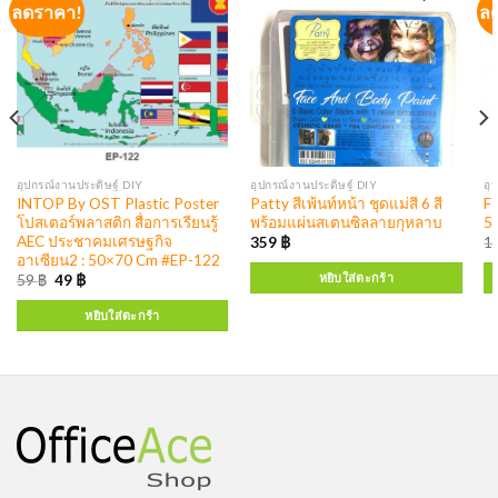
ลดราคา!
ล
อุปกรณ์งานประดิษฐ์ DIY
อุปกรณ์งานประดิษฐ์ DIY
อุ
INTOP By OST Plastic Poster
Patty สีเพ้นท์หน้า ชุดแม่สี 6 สี
F
โปสเตอร์พลาสติก สื่อการเรียนรู้
พร้อมแผ่นสเตนซิลลายกุหลาบ
5
AEC ประชาคมเศรษฐกิจ
359
฿
1
อาเซียน2 : 50×70 Cm #EP-122
หยิบใส่ตะกร้า
59
฿
49
฿
หยิบใส่ตะกร้า