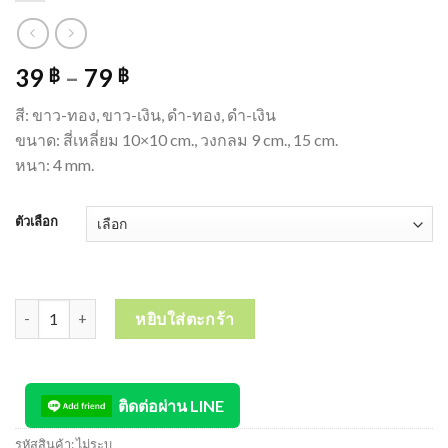
39
–
79
฿
฿
สี: ขาว-ทอง, ขาว-เงิน, ดำ-ทอง, ดำ-เงิน
ขนาด: สี่เหลี่ยม 10×10 cm., วงกลม 9 cm., 15 cm.
หนา: 4 mm.
ตัวเลือก
จำนวน Acrylic Door Sign ป้ายสัญลักษณ์ สำหรับติดประตู ป้ายอะคริลิค
หยิบใส่ตะกร้า
ติดต่อผ่าน LINE
รหัสสินค้า:
ไม่ระบุ