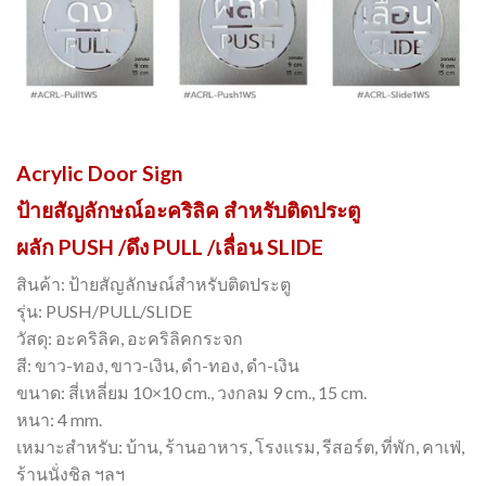
Acrylic Door Sign
ป้ายสัญลักษณ์อะคริลิค สำหรับติดประตู
ผลัก PUSH /ดึง PULL /เลื่อน SLIDE
สินค้า: ป้ายสัญลักษณ์สำหรับติดประตู
รุ่น: PUSH/PULL/SLIDE
วัสดุ: อะคริลิค, อะคริลิคกระจก
สี: ขาว-ทอง, ขาว-เงิน, ดำ-ทอง, ดำ-เงิน
ขนาด: สี่เหลี่ยม 10×10 cm., วงกลม 9 cm., 15 cm.
หนา: 4 mm.
เหมาะสำหรับ: บ้าน, ร้านอาหาร, โรงแรม, รีสอร์ต, ที่พัก, คาเฟ่,
ร้านนั่งชิล ฯลฯ