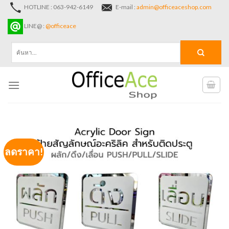
Skip
HOTLINE : 063-942-6149
E-mail :
admin@officeaceshop.com
to
LINE@ :
@officeace
content
ค้นหา:
ลดราคา!