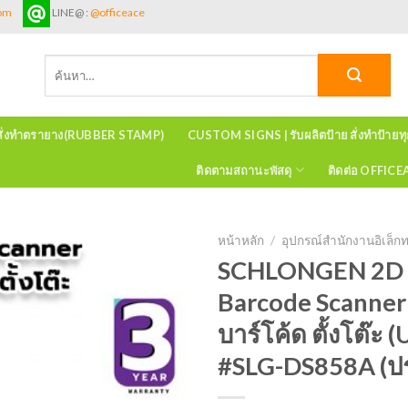
com
LINE@ :
@officeace
ค้นหา:
สั่งทำตรายาง(RUBBER STAMP)
CUSTOM SIGNS | รับผลิตป้าย สั่งทำป้ายท
ติดตามสถานะพัสดุ
ติดต่อ OFFIC
หน้าหลัก
/
อุปกรณ์สำนักงานอิเล็กท
SCHLONGEN 2D 
Barcode Scanner
บาร์โค้ด ตั้งโต๊ะ 
#SLG-DS858A (ประ