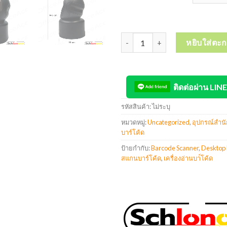
จำนวน SCHLONGEN 2D Desktop Bar
หยิบใส่ตะก
ติดต่อผ่าน LINE
รหัสสินค้า:
ไม่ระบุ
หมวดหมู่:
Uncategorized
,
อุปกรณ์สำนั
บาร์โค้ด
ป้ายกำกับ:
Barcode Scanner
,
Desktop 
สแกนบาร์โค้ด
,
เครื่องอ่านบา์โค้ด