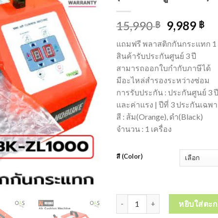
15,990
9,989
฿
฿
แถมฟรี พลาสติกกันกระแทก 1 
สินค้ารับประกันศูนย์ 3 ปี
สามารถออกใบกำกับภาษีได้
มีอะไหล่สำรองระหว่างซ่อม
การรับประกัน : ประกันศูนย์ 3 
และค่าแรง | ปีที่ 3 ประกันเฉพ
สี : ส้ม(Orange), ดำ(Black)
จำนวน : 1 เครื่อง
สี (Color)
จำนวน NOBUKE Air Cushion Machin
หยิบใส่ตะก