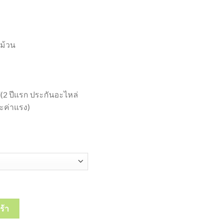
ม้วน
ปี(2 ปีแรก ประกันอะไหล่
าะค่าแรง)
e เครื่องทําพลาสติกกันกระแทก แอร์บับเบิ้ล ฟรี พลาสติกกันแระแทก 1 ม
ร้า