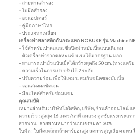
– สายพานสำรอง
– ใบมีดสำรอง
– อะแอปเตอร์
– คู่มือภาษาไทย
– ประแจหกเหลี่ยม
เครื่องทำพลาสติกกันกระแทก NOBUKE รุ่น Machine 
– ใช้สำหรับเป่าลมและซีลปิดม้วนบับเบิ้ลแบบเติมลม
– ตัวเครื่องทำจากดลหะ แข้งแรง ได้มาตรฐาน มอก.
– สามารถเป่าม้วนบับเบิ้ลได้กว้างสุดถึง 50 cm. (ทรงเเหรี
– ความเร็วในการเป่า ปรับได้ 2 ระดับ
– ปรับความร้อน เพื่อให้เหมาะสมกับชนิดของบับเบิ้ล
– จอแสดงผลชัดเจน
– มีอะไหล่สำหรับซ่อมแซม
คุณสมบัติ
เหมาะสำหรับ : บริษัทโลจิสติก, บริษัท, ร้านค้าออนไลน์ แล
ความเร็ว : สูงสุด 16 เมตร/นาที ลมแรง ดูดซับแรงกระแท
สายพาน : สายพานหนากว่าแบบธรรมดา 30%
ใบมีด : ใบมีดเหล็กกล้าคาร์บอนสูง ลดการสูญเสีย คมทน ไม