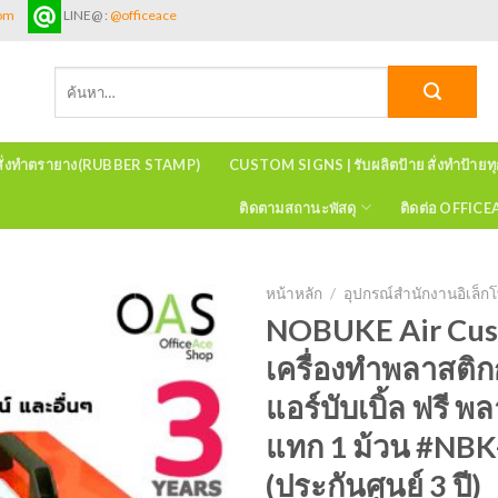
com
LINE@ :
@officeace
ค้นหา:
สั่งทำตรายาง(RUBBER STAMP)
CUSTOM SIGNS | รับผลิตป้าย สั่งทำป้ายท
ติดตามสถานะพัสดุ
ติดต่อ OFFIC
หน้าหลัก
/
อุปกรณ์สำนักงานอิเล็กโ
NOBUKE Air Cus
เครื่องทําพลาสติ
แอร์บับเบิ้ล ฟรี 
แทก 1 ม้วน #NB
(ประกันศูนย์ 3 ปี)