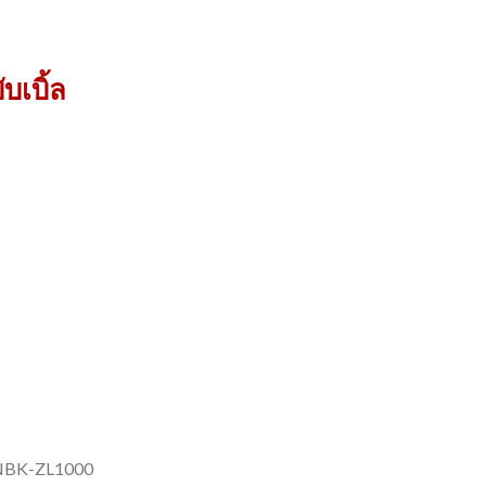
บเบิ้ล
น NBK-ZL1000