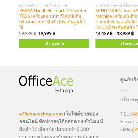
อุปกรณ์สำนักงานอิเล็กทรอนิกส์
อุปกรณ์สำนักงานอิเล็กทรอน
NE ชุด
ZEBRA Handheld Touch Computer
SCHLONGEN Touch S
บ๊อช
TC26 เครื่องสแกนบาร์โค้ดมือถือ
Machine เครื่องบันทึกเ
พร้อม adapter ซีบร้า (ประกันศูนย์ 1
ขายหน้าร้าน จอสัมผัส
ปี)
D1CD (ประกันศูนย์ 2 ป
29,989
฿
19,999
฿
14,429
฿
–
18,989
฿
เลือกรูปแบบ
เลือกรูปแ
ศูนย์บร
บริการทุ
TEL :
06
officeaceshop.com
เว็บไซต์ขายของ
E-mail :
ออนไลน์ ช้อปง่ายๆได้ตลอด 24 ชั่วโมง
มี
Line:
@of
สินค้าให้เลือกช้อปมากกว่า 5,000
รายการ พร้อมรองรับทุกความต้องการ