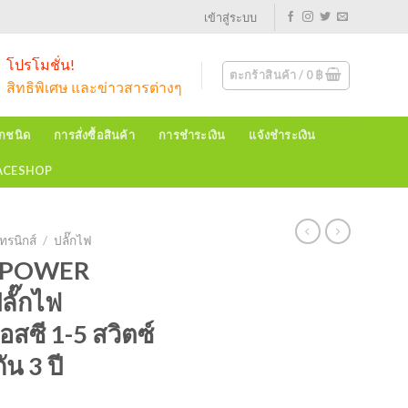
เข้าสู่ระบบ
โปรโมชั่น!
ตะกร้าสินค้า /
0
฿
สิทธิพิเศษ และข่าวสารต่างๆ
ุกชนิด
การสั่งซื้อสินค้า
การชำระเงิน
แจ้งชำระเงิน
EACESHOP
ทรนิกส์
/
ปลั๊กไฟ
C POWER
ลั๊กไฟ
สซี 1-5 สวิตซ์
น 3 ปี