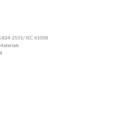
IS.824-2551/ IEC 61058
Materials
4