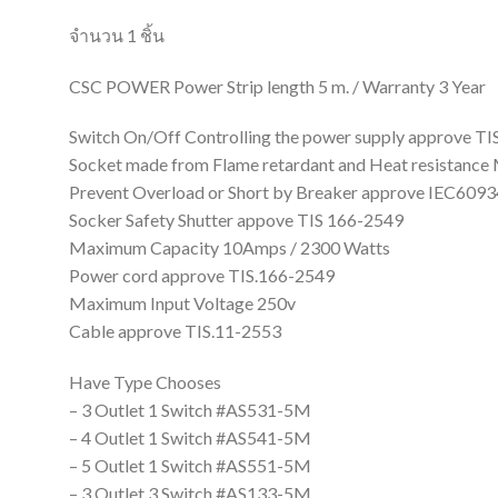
จำนวน 1 ชิ้น
CSC POWER Power Strip length 5 m. / Warranty 3 Year
Switch On/Off Controlling the power supply approve T
Socket made from Flame retardant and Heat resistance 
Prevent Overload or Short by Breaker approve IEC6093
Socker Safety Shutter appove TIS 166-2549
Maximum Capacity 10Amps / 2300 Watts
Power cord approve TIS.166-2549
Maximum Input Voltage 250v
Cable approve TIS.11-2553
Have Type Chooses
– 3 Outlet 1 Switch #AS531-5M
– 4 Outlet 1 Switch #AS541-5M
– 5 Outlet 1 Switch #AS551-5M
– 3 Outlet 3 Switch #AS133-5M