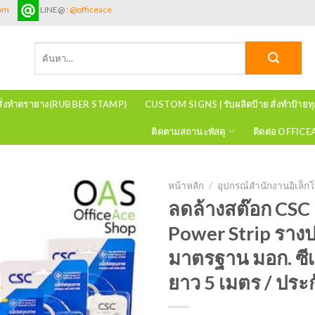
com
LINE@ :
@officeace
ค้นหา:
สั่งทำตรายาง(RUBBER STAMP)
CUSTOM SIGNS | รับผลิตป้าย สั่งทำป้ายท
ติดตามสถานะพัสดุ
ติดต่อ OFFIC
หน้าหลัก
/
อุปกรณ์สำนักงานอิเล็กโ
ลดล้างสต๊อก CS
Power Strip รางป
มาตรฐาน มอก. ซีเอ
ยาว 5 เมตร / ประกั