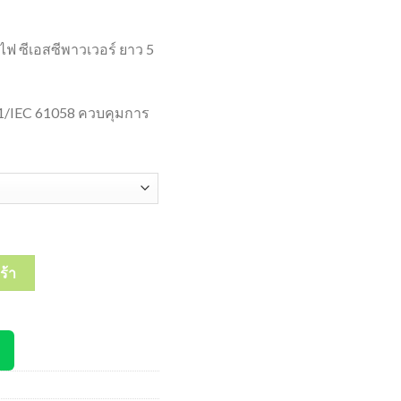
ไฟ ซีเอสซีพาวเวอร์ ยาว 5
1/IEC 61058 ควบคุมการ
er Strip รางปลั๊กไฟ มาตรฐาน มอก. ซีเอสซี 1-5 สวิตซ์ ยาว 5 เมตร / ประ
ร้า