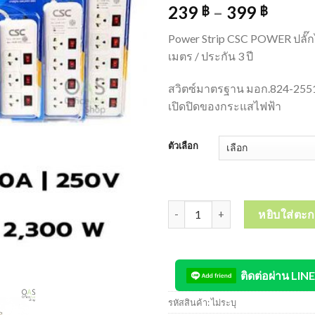
239
–
399
฿
฿
Power Strip CSC POWER ปลั๊ก
เมตร / ประกัน 3 ปี
สวิตซ์มาตรฐาน มอก.824-255
เปิดปิดของกระแสไฟฟ้า
ตัวเลือก
จำนวน ลดล้างสต๊อก CSC POWER Pow
หยิบใส่ตะก
ติดต่อผ่าน LINE
รหัสสินค้า:
ไม่ระบุ