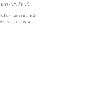
มตร / ประกัน 3 ปี
ปิดปิดของกระแสไฟฟ้า
าตรฐาน IEC 60934