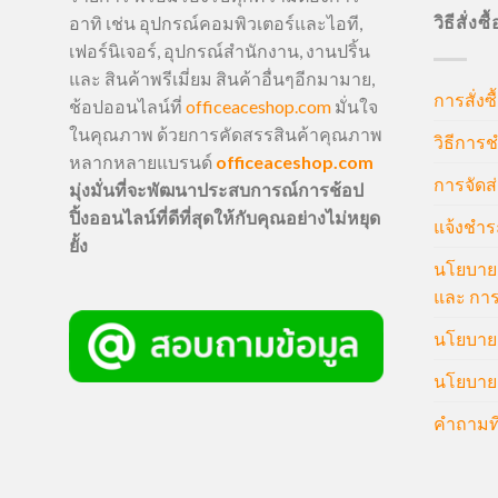
วิธีสั่งซ
อาทิ เช่น อุปกรณ์คอมพิวเตอร์และไอที,
เฟอร์นิเจอร์, อุปกรณ์สำนักงาน, งานปริ้น
และ สินค้าพรีเมี่ยม สินค้าอื่นๆอีกมามาย,
การสั่งซื
ช้อปออนไลน์ที่
officeaceshop.com
มั่นใจ
ในคุณภาพ ด้วยการคัดสรรสินค้าคุณภาพ
วิธีการช
หลากหลายแบรนด์
officeaceshop.com
การจัดส่
มุ่งมั่นที่จะพัฒนาประสบการณ์การช้อป
ปิ้งออนไลน์ที่ดีที่สุดให้กับคุณอย่างไม่หยุด
แจ้งชำร
ยั้ง
นโยบายก
และ การ
นโยบายก
นโยบายค
คำถามที