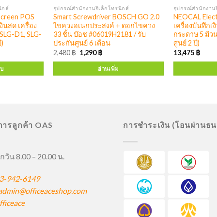
ิกส์
อุปกรณ์สำนักงานอิเล็กโทรนิกส์
อุปกรณ์สำนักงานอ
creen POS
Smart Screwdriver BOSCH GO 2.0
NEOCAL Elect
งินสด เครื่อง
ไขควงอเนกประสงค์ + ดอกไขควง
เครื่องบันทึกเง
 SLG-D1, SLG-
33 ชิ้น บ๊อช #06019H2181 / รับ
กระดาษ 5 ม้ว
ี)
ประกันศูนย์ 6 เดือน
ศูนย์ 2 ปี)
2,480
฿
1,290
฿
13,475
฿
บบ
อ่านเพิ่ม
ิการลูกค้า OAS
การชำระเงิน (โอนผ่านธ
กวัน 8.00 – 20.00 น.
3-942-6149
admin@officeaceshop.com
ficeace