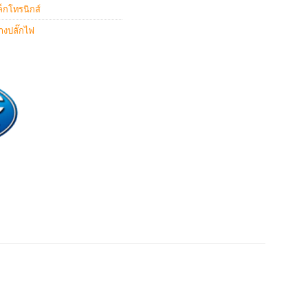
็กโทรนิกส์
างปลั๊กไฟ