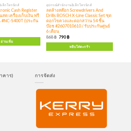
ิเล็กโทรนิกส์
อุปกรณ์สำนักงานอิเล็กโทรนิกส์
ronic Cash Register
ลดล้างสต๊อก Screwdrivers And
ินสด เครื่องเก็บเงิน ฟรี
Drills BOSCH X-Line Classic Set ชุด
น #NC-S400T (ประกัน
ดอกไขควงและดอกสว่าน 54 ชิ้น
บ๊อช #2607010610 / รับประกันศูนย์
6 เดือน
868
฿
790
฿
อ่านเพิ่ม
หยิบใส่ตะกร้า
นาคาร)
การจัดส่ง