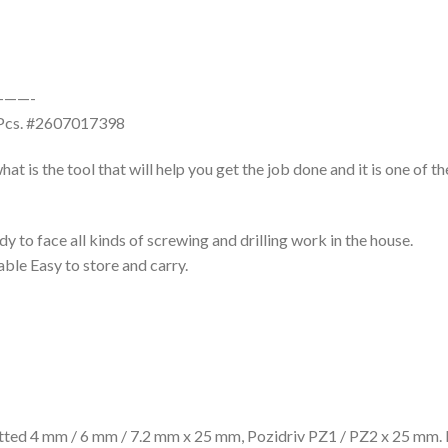
——-
 Pcs. #2607017398
t is the tool that will help you get the job done and it is one of th
y to face all kinds of screwing and drilling work in the house.
ble Easy to store and carry.
otted 4 mm / 6 mm / 7.2 mm x 25 mm, Pozidriv PZ1 / PZ2 x 25 mm.