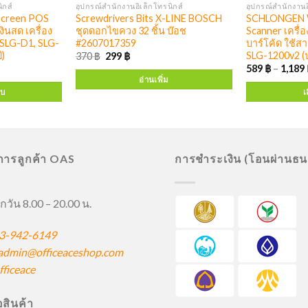
ิกส์
อุปกรณ์สำนักงานอิเล็กโทรนิกส์
อุปกรณ์สำนักงานอ
creen POS
Screwdrivers Bits X-LINE BOSCH
SCHLONGEN W
งินสด เครื่อง
ชุดดอกไขควง 32 ชิ้น บ๊อช
Scanner เครื่
 SLG-D1, SLG-
#2607017359
บาร์โค้ด ใช้ส
ี)
SLG-1200v2 (ปร
370
฿
299
฿
589
฿
–
1,189
อ่านเพิ่ม
บบ
เ
ิการลูกค้า OAS
การชำระเงิน (โอนผ่านธ
กวัน 8.00 – 20.00 น.
3-942-6149
admin@officeaceshop.com
ficeace
ื้อสินค้า