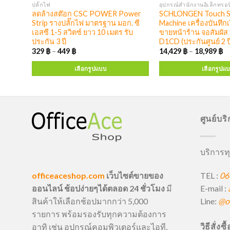
ปลั๊กไฟ
อุปกรณ์สำนักงานอิเล็กทรอน
ลือบ
ลดล้างสต๊อก CSC POWER Power
SCHLONGEN Touch S
ะกัน
Strip รางปลั๊กไฟ มาตรฐาน มอก. ซี
Machine เครื่องบันทึกเ
Y
เอสซี 1-5 สวิตซ์ ยาว 10 เมตร รับ
ขายหน้าร้าน จอสัมผัส
ประกัน 3 ปี
D1CD (ประกันศูนย์ 2 ป
329
฿
–
449
฿
14,429
฿
–
18,989
฿
เลือกรูปแบบ
เลือกรูปแ
ศูนย์บร
บริการทุ
TEL :
06
officeaceshop.com
เว็บไซต์ขายของ
E-mail :
ออนไลน์ ช้อปง่ายๆได้ตลอด 24 ชั่วโมง
มี
Line:
@of
สินค้าให้เลือกช้อปมากกว่า 5,000
รายการ พร้อมรองรับทุกความต้องการ
วิธีสั่งซ
อาทิ เช่น อุปกรณ์คอมพิวเตอร์และไอที,