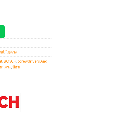
กส์
,
ไขควง
et
,
BOSCH
,
Screwdrivers And
อกเจาะ
,
บ๊อช