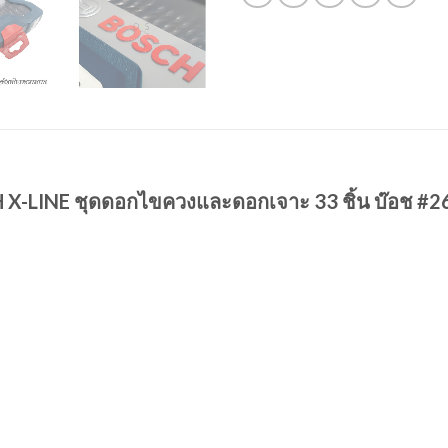
CH X-LINE ชุดดอกไขควงและดอกเจาะ 33 ชิ้น บ๊อช #26