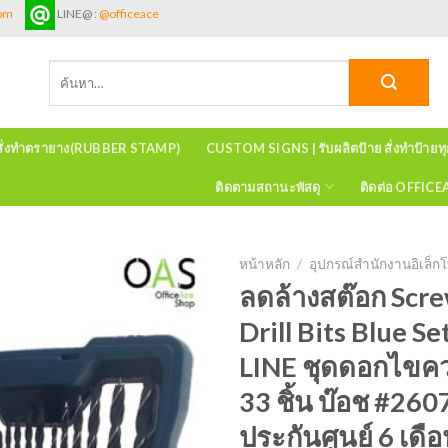
com
LINE@ :
@officeace
ค้นหา:
สั่งทำตรายาง(RUBBER STAMP)
CUSTOM SIGNS | รับผลิตป้าย สั่งทำป้ายท
ติดตามสถานะพัสดุ
ติดต่อ OFFIC
หน้าหลัก
/
อุปกรณ์สำนักงานอิเล็กโ
ลดล้างสต๊อก Scr
Drill Bits Blue S
LINE ชุดดอกไขค
33 ชิ้น บ๊อช #260
ประกันศูนย์ 6 เดื