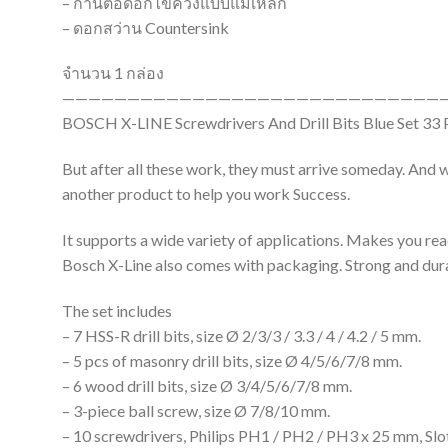
– ก้านต่อดอกไขควงแบบแม่เหล็ก
– ดอกสว่าน Countersink
จำนวน 1 กล่อง
——————————————————————————————
BOSCH X-LINE Screwdrivers And Drill Bits Blue Set 33
But after all these work, they must arrive someday. And wha
another product to help you work Success.
It supports a wide variety of applications. Makes you read
Bosch X-Line also comes with packaging. Strong and dura
The set includes
– 7 HSS-R drill bits, size Ø 2/3/3 / 3.3 / 4 / 4.2 / 5 mm.
– 5 pcs of masonry drill bits, size Ø 4/5/6/7/8 mm.
– 6 wood drill bits, size Ø 3/4/5/6/7/8 mm.
– 3-piece ball screw, size Ø 7/8/10 mm.
– 10 screwdrivers, Philips PH1 / PH2 / PH3 x 25 mm, Sl