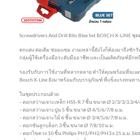
Screwdrivers And Drill Bits Blue Set BOSCH X-LINE ชุ
ตกเเต่ง ต่อเติม ซ่อมเเซม งานเหล่านี้ยังไงก็ต้องมาถึงซั
กลุ่มผู้ใช้เครื่องมือระดับมืออาชีพ เเละเป็นผลิตภัณฑ์อีก
รองรับกับการใช้งานที่หลากหลาย ทำให้คุณพร้อมที่จะ
Bosch X-Line ยังมาพร้อมกับบรรจุภัณฑ์ ที่แข็งแรงทนทา
ในชุดประกอบด้วย
– ดอกสว่านเจาะเหล็ก HSS-R 7 ชิ้น ขนาด Ø 2/3/3/3.3/4/4
– ดอกสว่านเจาะปูน 5 ชิ้น ขนาด Ø 4/5/6/7/8 ม.ม.
– ดอกสว่านเจาะไม้ 6 ชิ้น ขนาด Ø 3/4/5/6/7/8 ม.ม.
– ดอกขันลูกบล็อก 3 ชิ้น ขนาด Ø 7/8/10 ม.ม.
– ดอกไขควง 10 ชิ้น Philips PH1/PH2/PH3 x 25 ม.ม. Slotte