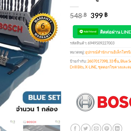
548
399
฿
฿
ติดต่อผ่าน LINE
รหัสสินค้า:
6949509227003
หมวดหมู่:
อุปกรณ์สำนักงานอิเล็กโทรนิ
ป้ายกำกับ:
2607017398
,
33 ชิ้น
,
Blue S
Drill Bits
,
X-LINE
,
ชุดดอกไขควงและด