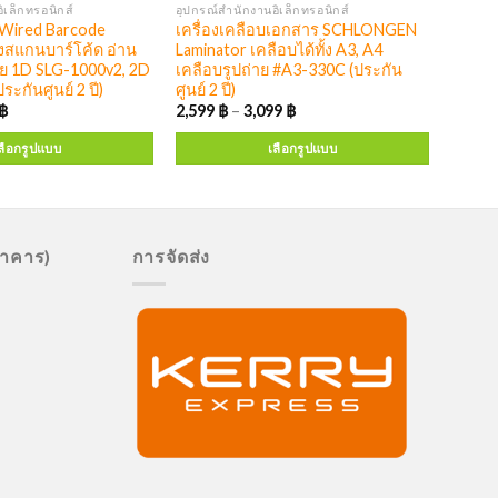
ิเล็กทรอนิกส์
อุปกรณ์สำนักงานอิเล็กทรอนิกส์
ired Barcode
เครื่องเคลือบเอกสาร SCHLONGEN
องสแกนบาร์โค้ด อ่าน
Laminator เคลือบได้ทั้ง A3, A4
าย 1D SLG-1000v2, 2D
เคลือบรูปถ่าย #A3-330C (ประกัน
ะกันศูนย์ 2 ปี)
ศูนย์ 2 ปี)
฿
2,599
฿
–
3,099
฿
ลือกรูปแบบ
เลือกรูปแบบ
นาคาร)
การจัดส่ง