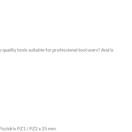
e quality tools suitable for professional tool users? And is
 Pozidriv PZ1 / PZ2 x 25 mm.