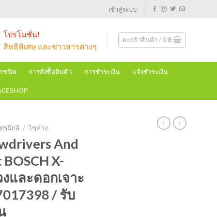
เข้าสู่ระบบ
โปรโมชั่น!
ตะกร้าสินค้า /
0
฿
สิทธิพิเศษ และข่าวสารต่างๆ
ุกชนิด
การสั่งซื้อสินค้า
การชำระเงิน
แจ้งชำระเงิน
EACESHOP
ทรนิกส์
/
ไขควง
ewdrivers And
et BOSCH X-
วงและดอกเจาะ
7017398 / รับ
อน