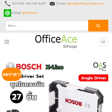
Skip
HOTLINE : 063-942-6149
E-mail :
admin@officeaceshop.com
to
LINE@ :
@officeace
content
ค้นหา:
ลดราคา!