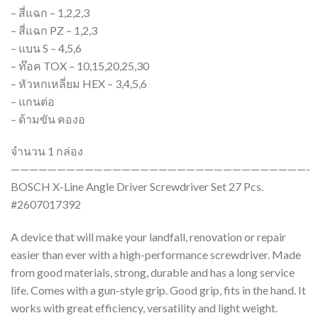
– สี่แฉก – 1,2,2,3
– สี่แฉก PZ – 1,2,3
– แบน S – 4,5,6
– ท๊อค TOX – 10,15,20,25,30
– หัวหกเหลี่ยม HEX – 3,4,5,6
– แกนต่อ
– ด้ามขัน คองอ
จำนวน 1 กล่อง
————————————————————————————————-
BOSCH X-Line Angle Driver Screwdriver Set 27 Pcs.
#2607017392
A device that will make your landfall, renovation or repair
easier than ever with a high-performance screwdriver. Made
from good materials, strong, durable and has a long service
life. Comes with a gun-style grip. Good grip, fits in the hand. It
works with great efficiency, versatility and light weight.