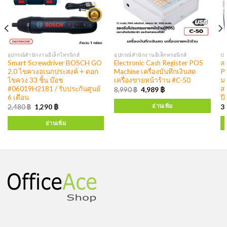
อุปกรณ์สำนักงานอิเล็กโทรนิกส์
อุปกรณ์สำนักงานอิเล็กทรอนิกส์
ปล
Smart Screwdriver BOSCH GO
Electronic Cash Register POS
ล
2.0 ไขควงอเนกประสงค์ + ดอก
Machine เครื่องบันทึกเงินสด
Po
ไขควง 33 ชิ้น บ๊อช
เครื่องขายหน้าร้าน #C-50
ม
#06019H2181 / รับประกันศูนย์
สว
8,990
฿
4,989
฿
6 เดือน
ปี
อ่านเพิ่ม
2,480
฿
1,290
฿
3
อ่านเพิ่ม