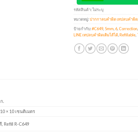
รหัสสินค้า:
ไม่ระบุ
หมวดหมู่:
ปากกาลบคำผิด เทปลบคำผิด
ป้ายกำกับ:
#C649
,
5mm
,
6
,
Correction
LINE เทปลบคำผิดเติมไส้ได้
,
Refillable
,
กก.
 10 × 10 เซนติเมตร
ี, Refill R-C649