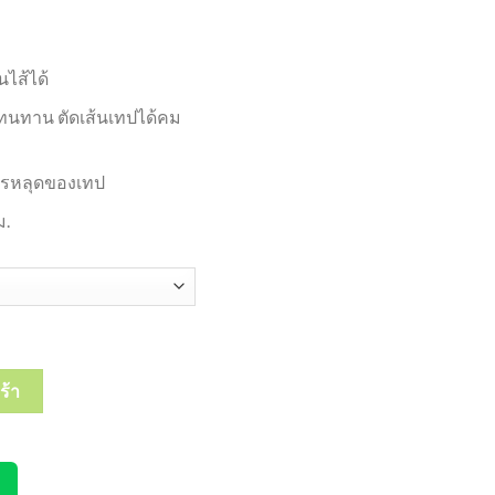
นไส้ได้
ทนทาน ตัดเส้นเทปได้คม
นการหลุดของเทป
ม.
le Correction Tape PRO-LINE เทปลบคำผิดเติมไส้ได้ 5mm x 6 m #C649 
ร้า