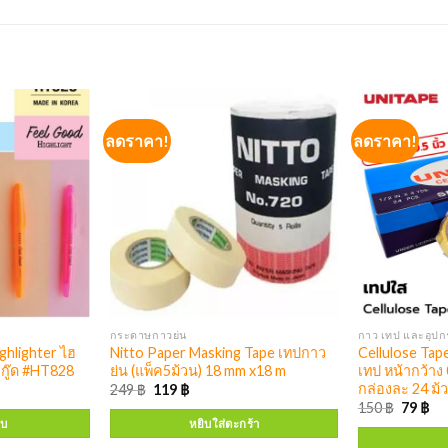
ลดราคา!
ลดราคา!
กระดาษกาวย่น
กาว เทป และอุปกร
hlighter ไฮ
Nitto Paper Masking Tape เทปกาว
Cellulose Tap
ลกู๊ด #HT828
ย่น (แพ็ค5ม้วน) 18 mm x18 m
เทป หน้ากว้าง 
กล่องละ 24 ม้
249
฿
119
฿
150
฿
79
฿
บบ
หยิบใส่ตะกร้า