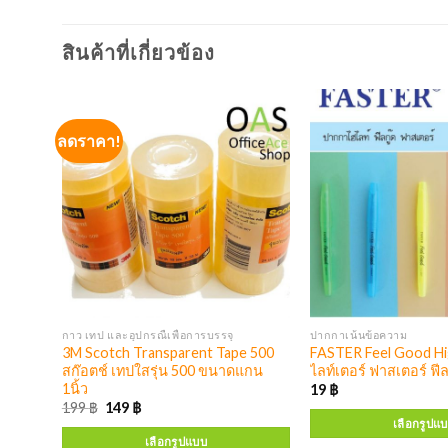
สินค้าที่เกี่ยวข้อง
ลดราคา!
กาว เทป และอุปกรณืเพื่อการบรรจุ
ปากกาเน้นข้อความ
ส เทป
3M Scotch Transparent Tape 500
FASTER Feel Good Hig
 x
สก๊อตช์ เทปใสรุ่น 500 ขนาดแกน
ไลท์เตอร์ ฟาสเตอร์ ฟี
1นิ้ว
19
฿
199
฿
149
฿
เลือกรูปแ
เลือกรูปแบบ