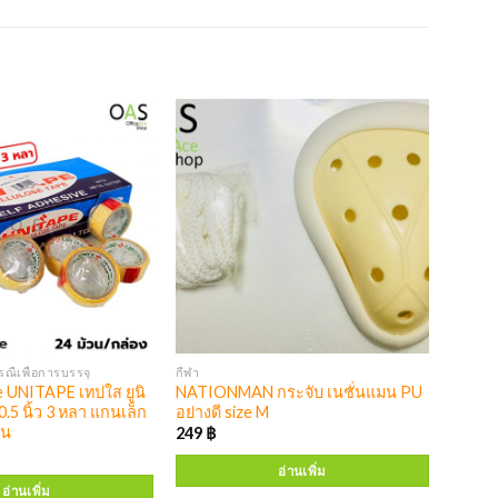
ณืเพื่อการบรรจุ
กีฬา
e UNITAPE เทปใส ยูนิ
NATIONMAN กระจับ เนชั่นแมน PU
0.5 นิ้ว 3 หลา แกนเล็ก
อย่างดี size M
วน
249
฿
อ่านเพิ่ม
อ่านเพิ่ม