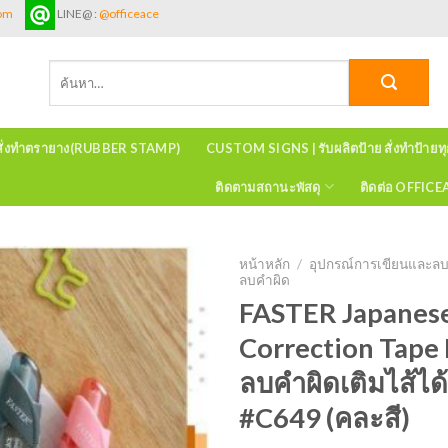
com
LINE@ :
@officeace
ค้นหา:
สั่งทำตรายาง(RUBBER STAMP)
CUSTOM SIGNS | รับผลิตป้าย สั่งทำป้ายท
ติดตามสถานะพัสดุ
ติดต่อ OFFIC
หน้าหลัก
/
อุปกรณ์การเขียนและล
ลบคำผิด
FASTER Japanese 
Correction Tape
ลบคำผิดเติมไส้ได
#C649 (คละสี)