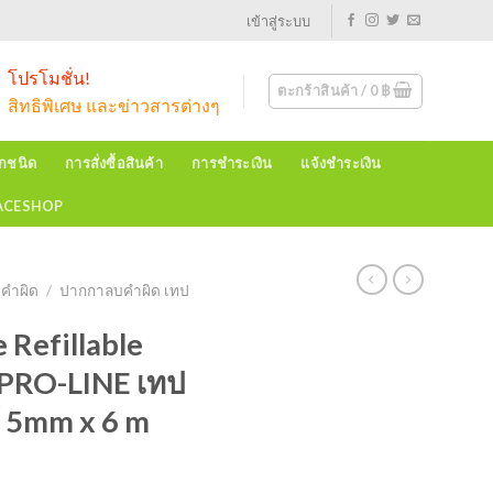
เข้าสู่ระบบ
โปรโมชั่น!
ตะกร้าสินค้า /
0
฿
สิทธิพิเศษ และข่าวสารต่างๆ
ุกชนิด
การสั่งซื้อสินค้า
การชำระเงิน
แจ้งชำระเงิน
EACESHOP
บคำผิด
/
ปากกาลบคำผิด เทป
Refillable
 PRO-LINE เทป
้ 5mm x 6 m