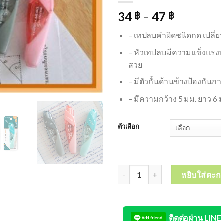
34
–
47
฿
฿
– เทปลบคำผิดชนิดกด เปลี่ย
– หัวเทปลบมีความแข็งแรง
สวย
– มีตัวกั้นด้านข้างป้องกั
– มีความกว้าง 5 มม. ยาว 6 
ตัวเลือก
จำนวน FASTER Japanese Refillab
หยิบใส่ตะก
ติดต่อผ่าน LINE