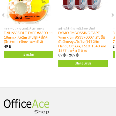
กาว เทป และอุปกรณืเพื่อการบรรจุ
อุปกรณ์สำนักงานอิเล็กทรอนิกส์
กา
Deli INVISIBLE TAPE #A300-11
DYMO EMBOSSING TAPE
3
18mm x 7.62m เทปขุ่น+ที่ตัด
9mm x 3m #S3390007 เทปปั๊ม
เ
(ฉีกง่าย + เขียนบนเทปได้)
ตัวอักษรนูน ไดโม (ใช้ได้กับ
7
Handi, Omega, 1610, 1540 and
49
฿
2
1575) : แพ็ค 3 ม้วน
อ่านเพิ่ม
89
฿
–
289
฿
เลือกรูปแบบ