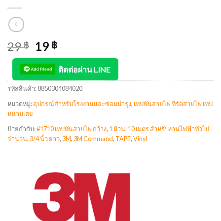
29
19
฿
฿
ติดต่อผ่าน LINE
รหัสสินค้า:
8850304084020
หมวดหมู่:
อุปกรณ์สำหรับโรงงานและซ่อมบำรุง
,
เทปพันสายไฟ ที่รัดสายไฟ เทป
หนามเตย
ป้ายกำกับ:
#1710 เทปพันสายไฟ กว้าง
,
1 ม้วน
,
10 เมตร สำหรับงานไฟฟ้าทั่วไป
จำนวน
,
3/4 นิ้ว ยาว
,
3M
,
3M Command
,
TAPE
,
Vinyl