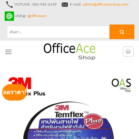
Skip
HOTLINE : 063-942-6149
E-mail :
admin@officeaceshop.com
to
LINE@ :
@officeace
content
ค้นหา:
ลดราคา!