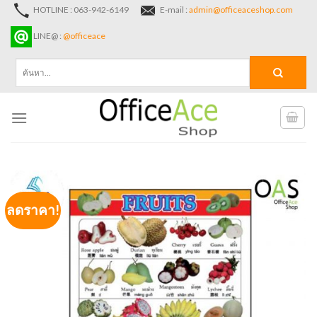
Skip
HOTLINE : 063-942-6149
E-mail :
admin@officeaceshop.com
to
LINE@ :
@officeace
content
ค้นหา:
ลดราคา!