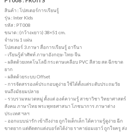
PT008 : FRUITS
สินค้า : โปสเตอร์การเรียนรู้
รุ่น : Inter Kids
รหัส : PT008
ขนาด : (กว้างxยาว) 38×51 cm.
จำนวน 1 แผ่น
โปสเตอร์ 3 ภาษา สื่อการเรียนรู้ อารีนา
– เรียนรู้คำศัพท์ ภาษาอังกฤษ-ไทย-จีน
– ผลิตด้วยเทคโนโลยี กระดาษเคลือบ PVC สีสวย สด ฉีกขาด
ยาก
– ผลิตด้วยระบบ Offset
– การจัดสรรองค์ประกอบดูง่าย ใช้ได้ตั้งแต่ระดับประถมวัย
จนถึงมัธยมปลาย
– รวบรวมหมวดหมู่ ตั้งแต่ องค์ความรู้ สาขาวิชา วิทยาศาสตร์
สังคม ภาษาไทย พระพุทธศาสนา โภชนาการ ภาษาต่าง
ประเทศ ฯลฯ
– ออกแบบน่ารัก เข้าถึงง่าย ถูกใจเด็กเล็ก ได้ความรู้ดูง่าย ฉีก
ขาดยาก แต่ตัดตกแต่งบอร์ดได้ง่าย ราคาย่อมเยาว์ ถูกใจครู ส่ง