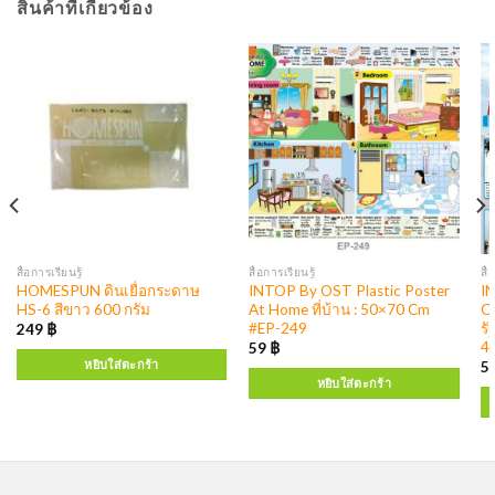
สินค้าที่เกี่ยวข้อง
สื่อการเรียนรู้
สื่อการเรียนรู้
สื่
HOMESPUN ดินเยื่อกระดาษ
INTOP By OST Plastic Poster
I
HS-6 สีขาว 600 กรัม
At Home ที่บ้าน : 50×70 Cm
Co
#EP-249
ร
249
฿
4
59
฿
หยิบใส่ตะกร้า
5
หยิบใส่ตะกร้า