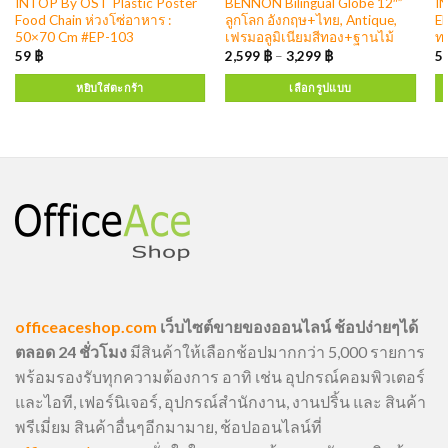
INTOP By OST Plastic Poster
BENNON Bilingual Globe 12″”
I
Food Chain ห่วงโซ่อาหาร :
ลูกโลก อังกฤษ+ไทย, Antique,
El
50×70 Cm #EP-103
เฟรมอลูมิเนียมสีทอง+ฐานไม้
ท
59
฿
2,599
฿
–
3,299
฿
5
หยิบใส่ตะกร้า
เลือกรูปแบบ
officeaceshop.com
เว็บไซต์ขายของออนไลน์ ช้อปง่ายๆได้
ตลอด 24 ชั่วโมง
มีสินค้าให้เลือกช้อปมากกว่า 5,000 รายการ
พร้อมรองรับทุกความต้องการ อาทิ เช่น อุปกรณ์คอมพิวเตอร์
และไอที, เฟอร์นิเจอร์, อุปกรณ์สำนักงาน, งานปริ้น และ สินค้า
พรีเมี่ยม สินค้าอื่นๆอีกมามาย, ช้อปออนไลน์ที่