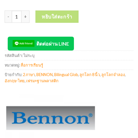
จำนวน BENNON Bilingual Globe ลูกโลก 2 ภาษา ลูกโลกจำลอง อังกฤษ
หยิบใส่ตะกร้า
ติดต่อผ่าน LINE
รหัสสินค้า:
ไม่ระบุ
หมวดหมู่:
สื่อการเรียนรู้
ป้ายกำกับ:
2 ภาษา
,
BENNON
,
Bilingual Glob
,
ลูกโลก 8 นิ้ว
,
ลูกโลกจำลอง
,
อังกฤษ-ไทย
,
เฟรม+ฐานพลาสติก