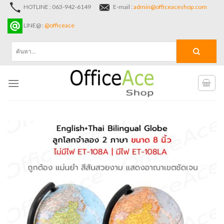
Skip
HOTLINE : 063-942-6149
E-mail :
admin@officeaceshop.com
to
LINE@ :
@officeace
content
ค้นหา: