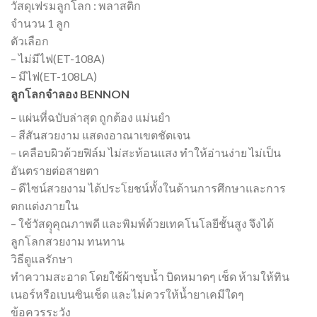
วัสดุเฟรมลูกโลก : พลาสติก
จำนวน 1 ลูก
ตัวเลือก
– ไม่มีไฟ(ET-108A)
– มีไฟ(ET-108LA)
ลูกโลกจำลอง BENNON
– แผ่นที่ฉบับล่าสุด ถูกต้อง แม่นยำ
– สีสันสวยงาม แสดงอาณาเขตชัดเจน
– เคลือบผิวด้วยฟิล์ม ไม่สะท้อนแสง ทำให้อ่านง่าย ไม่เป็น
อันตรายต่อสายตา
– ดีไซน์สวยงาม ได้ประโยชน์ทั้งในด้านการศึกษาและการ
ตกแต่งภายใน
– ใช้วัสดุุคุณภาพดี และพิมพ์ด้วยเทคโนโลยีชั้นสูง จึงได้
ลูกโลกสวยงาม ทนทาน
วิธีดูแลรักษา
ทำความสะอาด โดยใช้ผ้าชุบน้ำ บิดหมาดๆ เช็ด ห้ามให้ทิน
เนอร์หรือเบนซินเช็ด และไม่ควรให้น้ำยาเคมีใดๆ
ข้อควรระวัง