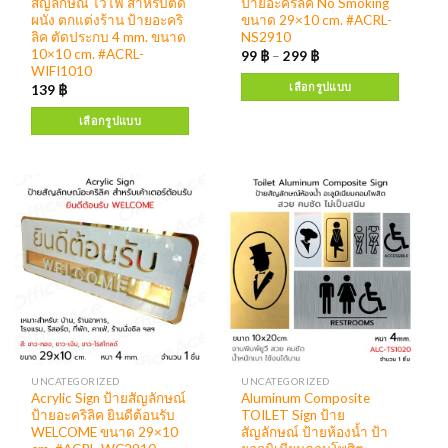
สัญลักษณ์ ไวไฟ สำหรับติด
ป้ายอะคริลิค No Smoking
ผนัง ตกแต่งร้าน ป้ายอะคริ
ขนาด 29×10 cm. #ACRL-
ลิค ตัดประกบ 4 mm. ขนาด
NS2910
10×10 cm. #ACRL-
99
฿
–
299
฿
WIFI1010
เลือกรูปแบบ
139
฿
เลือกรูปแบบ
UNCATEGORIZED
UNCATEGORIZED
Acrylic Sign ป้ายสัญลักษณ์
Aluminum Composite
ป้ายอะคริลิค ยินดีต้อนรับ
TOILET Sign ป้าย
WELCOME ขนาด 29×10
สัญลักษณ์ ป้ายห้องน้ำ ป้า