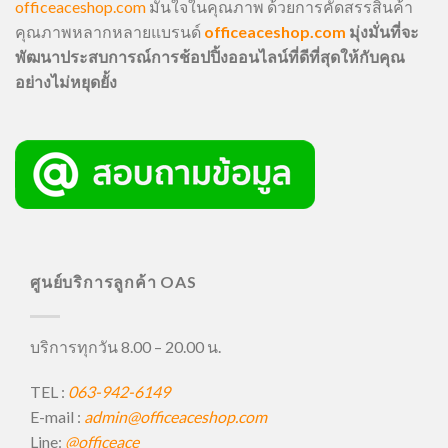
officeaceshop.com
มั่นใจในคุณภาพ ด้วยการคัดสรรสินค้า
คุณภาพหลากหลายแบรนด์
officeaceshop.com
มุ่งมั่นที่จะ
พัฒนาประสบการณ์การช้อปปิ้งออนไลน์ที่ดีที่สุดให้กับคุณ
อย่างไม่หยุดยั้ง
ศูนย์บริการลูกค้า OAS
บริการทุกวัน 8.00 – 20.00 น.
TEL :
063-942-6149
E-mail :
admin@officeaceshop.com
Line:
@officeace