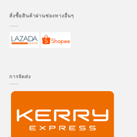
สั่งซื้อสินค้าผ่านช่องทางอื่นๆ
การจัดส่ง