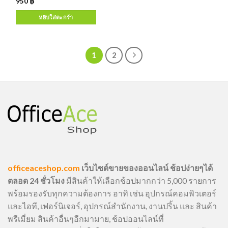
950
฿
หยิบใส่ตะกร้า
1
2
officeaceshop.com
เว็บไซต์ขายของออนไลน์ ช้อปง่ายๆได้
ตลอด 24 ชั่วโมง
มีสินค้าให้เลือกช้อปมากกว่า 5,000 รายการ
พร้อมรองรับทุกความต้องการ อาทิ เช่น อุปกรณ์คอมพิวเตอร์
และไอที, เฟอร์นิเจอร์, อุปกรณ์สำนักงาน, งานปริ้น และ สินค้า
พรีเมี่ยม สินค้าอื่นๆอีกมามาย, ช้อปออนไลน์ที่