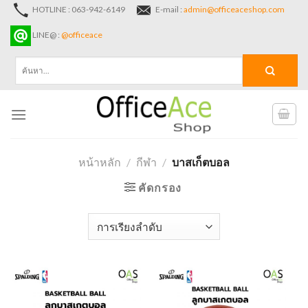
Skip
HOTLINE : 063-942-6149
E-mail :
admin@officeaceshop.com
to
LINE@ :
@officeace
content
ค้นหา:
หน้าหลัก
/
กีฬา
/
บาสเก็ตบอล
คัดกรอง