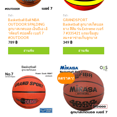
กีฬา
กีฬา
Basketball Ball NBA
GRANDSPORT
OUTDOOR SPALDING
Basketball ลูกบาสเก็ตบอล
ลูกบาสเกตบอล เอ็นบีเอ เอ้
ยาง สีส้ม ร่น Extreme เบอร์
าท์ดอร์ สปอลดิ้ง เบอร์ 7
7 #335421 แถมเข็มสูบ
#OUTDOOR
ลม+ตาข่ายเก็บลูกบาส
789
฿
349
฿
อ่านเพิ่ม
อ่านเพิ่ม
ลดราคา!