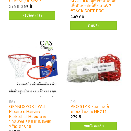
CLASSIQUE Size 7
SPALDING ลูกบาสเกตบอล
เอ็นบีเอ สปอลดิ้ง เบอร์ 7
395
฿
259
฿
#TACK SOFT PRO
หยิบใส่ตะกร้า
1,699
฿
อ่านเพิ่ม
กีฬา
กีฬา
GRANDSPORT Wall
PRO STAR ห่วงบาสเก็
Mounted Hanging
ตบอล ไนล่อน NB211
Basketball Hoop ห่วง
279
฿
บาสเกตบอล แบบมีตะขอ
พร้อมตาข่าย
หยิบใส่ตะกร้า