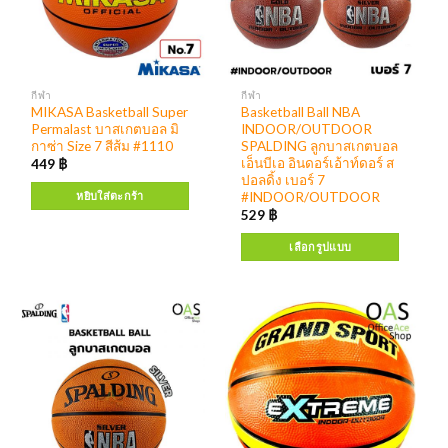
กีฬา
กีฬา
MIKASA Basketball Super
Basketball Ball NBA
Permalast บาสเกตบอล มิ
INDOOR/OUTDOOR
กาซ่า Size 7 สีส้ม #1110
SPALDING ลูกบาสเกตบอล
เอ็นบีเอ อินดอร์เอ้าท์ดอร์ ส
449
฿
ปอลดิ้ง เบอร์ 7
#INDOOR/OUTDOOR
หยิบใส่ตะกร้า
529
฿
เลือกรูปแบบ