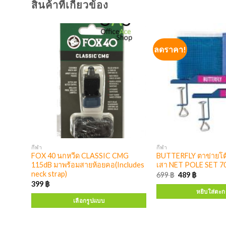
สินค้าที่เกี่ยวข้อง
ลดราคา!
กีฬา
กีฬา
Nylon
FOX 40 นกหวีด CLASSIC CMG
BUTTERFLY ตาข่ายโต๊
นลอน
115dB มาพร้อมสายห้อยคอ(Includes
เสา NET POLE SET 7
neck strap)
699
฿
489
฿
399
฿
หยิบใส่ตะก
เลือกรูปแบบ