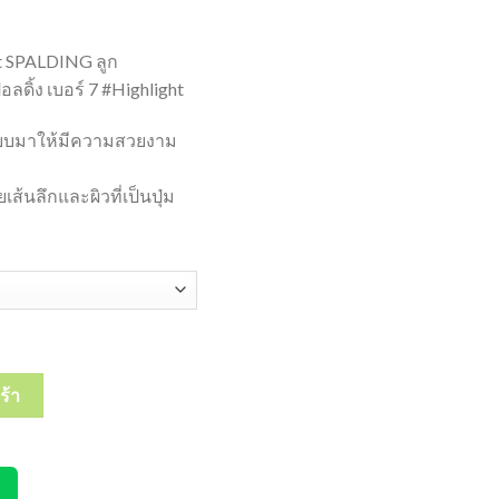
ht SPALDING ลูก
ลดิ้ง เบอร์ 7 #Highlight
กแบบมาให้มีความสวยงาม
ส้นลึกและผิวที่เป็นปุ่ม
ight SPALDING ลูกบาสเกตบอล เอ็นบีเอ ไฮไลต์ สปอลดิ้ง เบอร์ 7 #Highli
ร้า