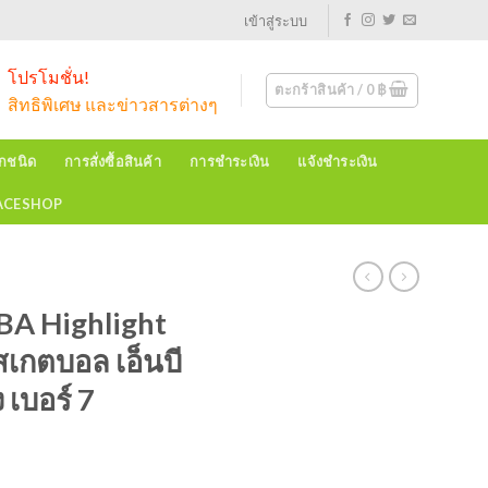
เข้าสู่ระบบ
โปรโมชั่น!
ตะกร้าสินค้า /
0
฿
สิทธิพิเศษ และข่าวสารต่างๆ
ุกชนิด
การสั่งซื้อสินค้า
การชำระเงิน
แจ้งชำระเงิน
EACESHOP
NBA Highlight
เกตบอล เอ็นบี
 เบอร์ 7