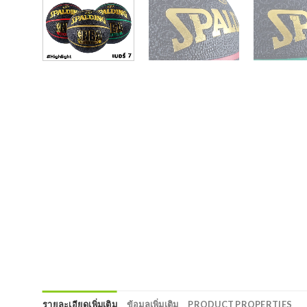
รายละเอียดเพิ่มเติม
ข้อมูลเพิ่มเติม
PRODUCT PROPERTIES