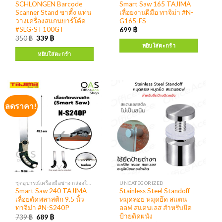
SCHLONGEN Barcode
Smart Saw 165 TAJIMA
Scanner Stand ขาตั้ง แท่น
เลื่อยงานฝีมือ ทาจิม่า #N-
วางเครื่องสแกนบาร์โค้ด
G165-FS
#SLG-ST100GT
699
฿
350
฿
339
฿
หยิบใส่ตะกร้า
หยิบใส่ตะกร้า
ลดราคา!
ชุดอุปกรณ์เครื่องมือช่าง กล่องใส่เครื่องมือ
UNCATEGORIZED
Smart Saw 240 TAJIMA
Stainless Steel Standoff
เลื่อยตัดพลาสติก 9.5 นิ้ว
หมุดลอย หมุดยึด สแตน
ทาจิม่า #N-S240P
ออฟ สแตนเลส สำหรับยึด
ป้ายติดผนัง
739
฿
689
฿