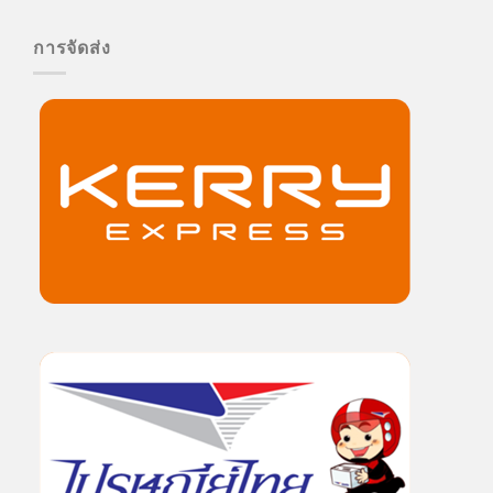
การจัดส่ง