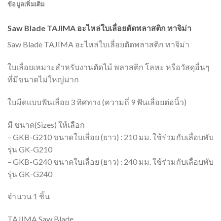
ข้อมูลเพิ่มเติม
Saw Blade TAJIMA อะไหล่ใบเลื่อยตัดพลาสติก ทาจิม่า
Saw Blade TAJIMA อะไหล่ใบเลื่อยตัดพลาสติก ทาจิม่า
ใบเลื่อยเหมาะสำหรับงานตัดไม้ พลาสติก โลหะ หรือวัสดุอื่นๆ
ที่มีขนาดไม่ใหญ่มาก
ใบมีดแบบฟันเลื่อย 3 ทิศทาง (ความถี่ 9 ฟันเลื่อยต่อนิ้ว)
มี ขนาด(Sizes) ให้เลือก
– GKB-G210 ขนาดใบเลื่อย (ยาว) : 210 มม. ใช้ร่วมกับเลื่อบพับ
รุ่น GK-G210
– GKB-G240 ขนาดใบเลื่อย (ยาว) : 240 มม. ใช้ร่วมกับเลื่อบพับ
รุ่น GK-G240
จำนวน 1 ชิ้น
TAJIMA Saw Blade