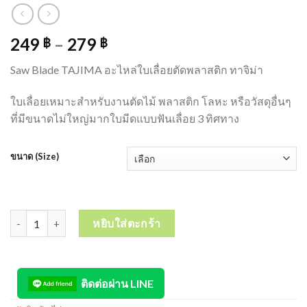
249
–
279
฿
฿
Saw Blade TAJIMA อะไหล่ใบเลื่อยตัดพลาสติก ทาจิม่า
ใบเลื่อยเหมาะสำหรับงานตัดไม้ พลาสติก โลหะ หรือวัสดุอื่นๆ
ที่มีขนาดไม่ใหญ่มากใบมีดแบบฟันเลื่อย 3 ทิศทาง
ขนาด (Size)
จำนวน Saw Blade TAJIMA อะไหล่ใบเลื่อยตัดพลาสติก ทาจิม่า ชิ้น
หยิบใส่ตะกร้า
ติดต่อผ่าน LINE