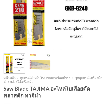
หน้าหลัก
/
อุปกรณ์สำหรับโรงงานและซ่อมบำรุง
/
ชุดอุปกรณ์เครื่องมือ
ช่าง กล่องใส่เครื่องมือ
Saw Blade TAJIMA อะไหล่ใบเลื่อยตัด
พลาสติก ทาจิม่า