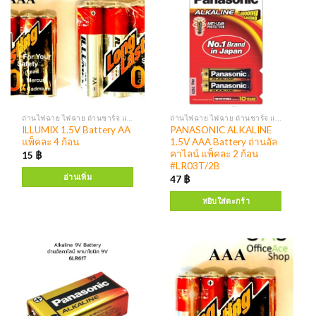
ถ่านไฟฉาย ไฟฉาย ถ่านชาร์จ แท่นชาร์จ
ถ่านไฟฉาย ไฟฉาย ถ่านชาร์จ แท่นชาร์จ
ILLUMIX 1.5V Battery AA
PANASONIC ALKALINE
แพ็คละ 4 ก้อน
1.5V AAA Battery ถ่านอัล
คาไลน์ แพ็คละ 2 ก้อน
15
฿
#LR03T/2B
อ่านเพิ่ม
47
฿
หยิบใส่ตะกร้า