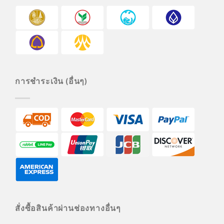
การชำระเงิน (อื่นๆ)
สั่งซื้อสินค้าผ่านช่องทางอื่นๆ