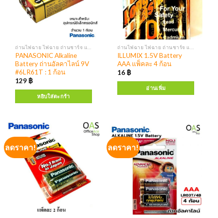
ถ่านไฟฉาย ไฟฉาย ถ่านชาร์จ แท่นชาร์จ
ถ่านไฟฉาย ไฟฉาย ถ่านชาร์จ แท่นชาร์จ
PANASONIC Alkaline
ILLUMIX 1.5V Battery
Battery ถ่านอัลคาไลน์ 9V
AAA แพ็คละ 4 ก้อน
#6LR61T : 1 ก้อน
16
฿
129
฿
อ่านเพิ่ม
หยิบใส่ตะกร้า
ลดราคา!
ลดราคา!