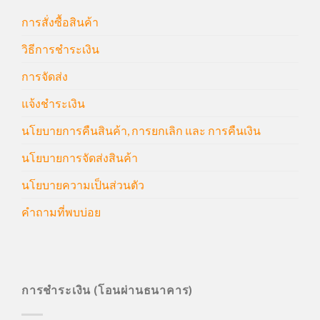
การสั่งซื้อสินค้า
วิธีการชำระเงิน
การจัดส่ง
แจ้งชำระเงิน
นโยบายการคืนสินค้า, การยกเลิก และ การคืนเงิน
นโยบายการจัดส่งสินค้า
นโยบายความเป็นส่วนตัว
คำถามที่พบบ่อย
การชำระเงิน (โอนผ่านธนาคาร)