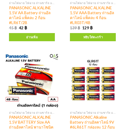
ถ่านไฟฉาย ไฟฉาย ถ่านชาร์จ แท่นชาร์จ
ถ่านไฟฉาย ไฟฉาย ถ่านชาร์จ แท่นชาร์จ
PANASONIC ALKALINE
PANASONIC ALKALINE
1.5V AA Battery ถ่านอัล
1.5V AAA Battery ถ่านอัล
คาไลน์ แพ็คละ 2 ก้อน
คาไลน์ แพ็คละ 4 ก้อน
#LR6T/2B
#LR03T/4B
45
฿
42
฿
139
฿
129
฿
อ่านเพิ่ม
หยิบใส่ตะกร้า
ถ่านไฟฉาย ไฟฉาย ถ่านชาร์จ แท่นชาร์จ
ถ่านไฟฉาย ไฟฉาย ถ่านชาร์จ แท่นชาร์จ
PANASONIC ALKALINE
PANASONIC Alkaline
1.5V BATTERY Size AA
Battery ถ่านอัลคาไลน์ 9V
ถ่านอัลคาไลน์ พานาโซนิค
#6LR61T กล่องละ 12 ก้อน