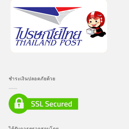
ชำระเงินปลอดภัยด้วย
ได้รับการตรวจสอบโดย