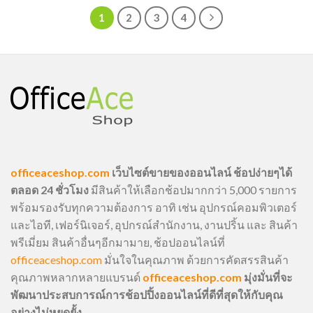
1
2
3
4
officeaceshop.com
เว็บไซต์ขายของออนไลน์ ช้อปง่ายๆได้
ตลอด 24 ชั่วโมง
มีสินค้าให้เลือกช้อปมากกว่า 5,000 รายการ
พร้อมรองรับทุกความต้องการ อาทิ เช่น อุปกรณ์คอมพิวเตอร์
และไอที, เฟอร์นิเจอร์, อุปกรณ์สำนักงาน, งานปริ้น และ สินค้า
พรีเมี่ยม สินค้าอื่นๆอีกมามาย, ช้อปออนไลน์ที่
officeaceshop.com
มั่นใจในคุณภาพ ด้วยการคัดสรรสินค้า
คุณภาพหลากหลายแบรนด์
officeaceshop.com
มุ่งมั่นที่จะ
พัฒนาประสบการณ์การช้อปปิ้งออนไลน์ที่ดีที่สุดให้กับคุณ
อย่างไม่หยุดยั้ง