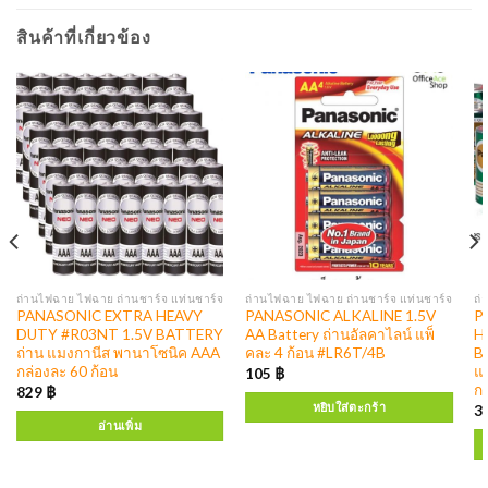
สินค้าที่เกี่ยวข้อง
ถ่านไฟฉาย ไฟฉาย ถ่านชาร์จ แท่นชาร์จ
ถ่านไฟฉาย ไฟฉาย ถ่านชาร์จ แท่นชาร์จ
ถ่
PANASONIC EXTRA HEAVY
PANASONIC ALKALINE 1.5V
P
DUTY #R03NT 1.5V BATTERY
AA Battery ถ่านอัลคาไลน์ แพ็
H
ถ่าน แมงกานีส พานาโซนิค AAA
คละ 4 ก้อน #LR6T/4B
B
กล่องละ 60 ก้อน
แ
105
฿
กล
829
฿
หยิบใส่ตะกร้า
3
อ่านเพิ่ม