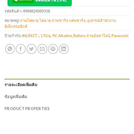
รหัสสินค้า:
4984824089358
หมวดหมู่:
ถ่านไฟฉาย ไฟฉาย ถ่านชาร์จ แท่นชาร์จ
,
อุปกรณ์สำนักงาน
อิเล็กทรอนิกส์
ป้ายกำกับ:
#6LR61T :
,
1 ก้อน
,
9V
,
Alkaline
,
Battery ถ่านอัลคาไลน์
,
Panasonic
รายละเอียดเพิ่มเติม
ข้อมูลเพิ่มเติม
PRODUCT PROPERTIES