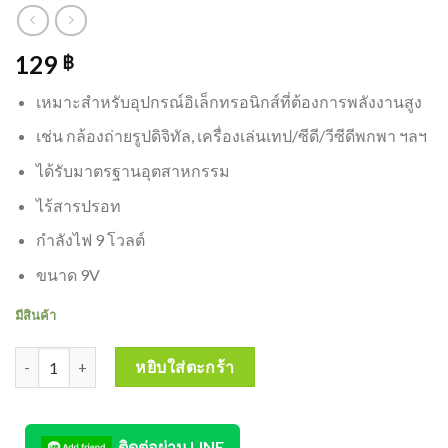
129
฿
เหมาะสำหรับอุปกรณ์อิเล็กทรอนิกส์ที่ต้องการพลังงานสูง
เช่น กล้องถ่ายรูปดิจิทัล, เครื่องเล่นเทป/ซีดี/วีซีดีพกพา ฯลฯ
ได้รับมาตรฐานอุตสาหกรรม
ไร้สารปรอท
กำลังไฟ 9 โวลต์
ขนาด 9V
มีสินค้า
จำนวน PANASONIC Alkaline Battery ถ่านอัลคาไลน์ 9V #6LR61T : 1 
หยิบใส่ตะกร้า
ติดต่อผ่าน LINE