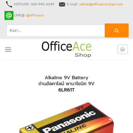
Skip
HOTLINE : 063-942-6149
E-mail :
admin@officeaceshop.com
to
LINE@ :
@officeace
content
ค้นหา: