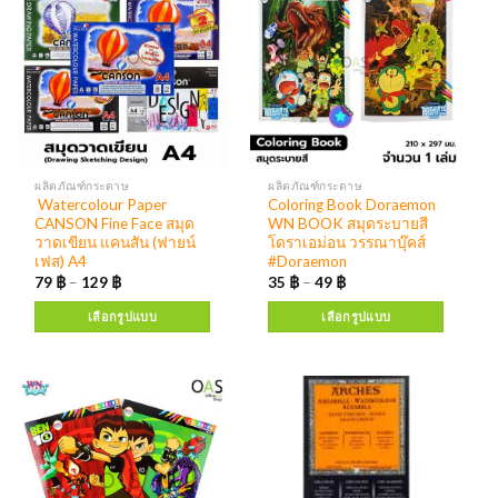
ผลิตภัณฑ์กระดาษ
ผลิตภัณฑ์กระดาษ
Watercolour Paper
Coloring Book Doraemon
CANSON Fine Face สมุด
WN BOOK สมุดระบายสี
วาดเขียน แคนสัน (ฟายน์
โดราเอม่อน วรรณาบุ๊คส์
เฟส) A4
#Doraemon
79
฿
–
129
฿
35
฿
–
49
฿
เลือกรูปแบบ
เลือกรูปแบบ