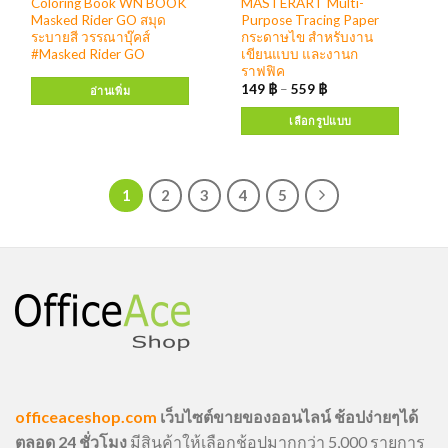
Coloring Book WN BOOK
MASTERART Multi-
Masked Rider GO สมุด
Purpose Tracing Paper
ระบายสี วรรณาบุ๊คส์
กระดาษไข สำหรับงาน
#Masked Rider GO
เขียนแบบ และงานก
ราฟฟิค
149
฿
–
559
฿
อ่านเพิ่ม
เลือกรูปแบบ
1
2
3
4
5
officeaceshop.com
เว็บไซต์ขายของออนไลน์ ช้อปง่ายๆได้
ตลอด 24 ชั่วโมง
มีสินค้าให้เลือกช้อปมากกว่า 5,000 รายการ