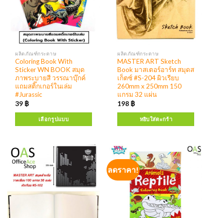
ผลิตภัณฑ์กระดาษ
ผลิตภัณฑ์กระดาษ
Coloring Book With
MASTER ART Sketch
Sticker WN BOOK สมุด
Book มาสเตอร์อาร์ท สมุดส
ภาพระบายสี วรรณาบุ๊กค์
เก็ตซ์ #S-204 ผิวเรียบ
แถมสติ๊กเกอร์ในเล่ม
260mm x 250mm 150
#Jurassic
แกรม 32 แผ่น
39
฿
198
฿
เลือกรูปแบบ
หยิบใส่ตะกร้า
ลดราคา!