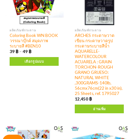
ผลิตภัณฑ์กระดาษ
ผลิตภัณฑ์กระดาษ
Coloring Book WN BOOK
ARCHES กระดาษวาด
วรรณาบุ๊กค์ สมุดภาพ
เขียน กระดาษวาดรูป
ระบายสี #BEN10
กระดาษระบายสีน้ำ
AQUARELLE-
39
฿
–
49
฿
WATERCOLOUR
ACUARELA : GRAIN
เลือกรูปแบบ
TORCHON-ROUGH
GRANO GRUESO:
NATURAL WHITE
,300GRAMS-140lb,
56cmx76cm(22 in x30 in),
25 Sheets, ref. 1795027
12,450
฿
อ่านเพิ่ม