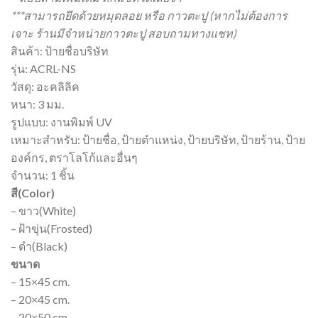
***สามารถยึดด้วยหมุดลอย หรือ กาวตะปู (หากไม่ต้องการ
เจาะ ร้านมีจำหน่ายกาวตะปู สอบถามทางแชท)
สินค้า: ป้ายชื่อบริษัท
รุ่น: ACRL-NS
วัสดุ: อะคลิลิค
หนา: 3 มม.
รูปแบบ: งานพิมพ์ UV
เหมาะสำหรับ: ป้ายชื่อ, ป้ายตำแหน่ง, ป้ายบริษัท, ป้ายร้าน, ป้าย
องค์กร, ตราโลโก้และอื่นๆ
จำนวน: 1 ชิ้น
สี(Color)
– ขาว(White)
– ฝ้าขุ่น(Frosted)
– ดำ(Black)
ขนาด
– 15×45 cm.
– 20×45 cm.
– 20×50 cm.