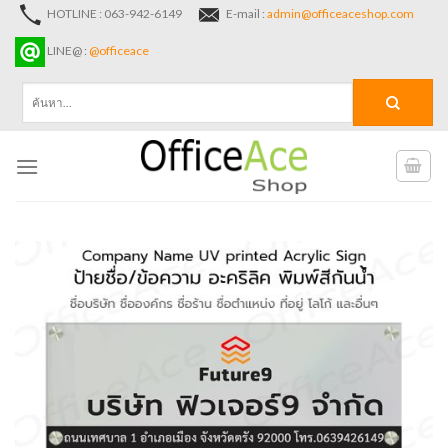
Skip
HOTLINE : 063-942-6149
E-mail :
admin@officeaceshop.com
to
LINE@ :
@officeace
content
ค้นหา: