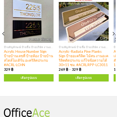
ป้ายสัญลักษณ์ ป้ายชื่อ ป้ายบริษัท งานอะคริลิค
ป้ายสัญลักษณ์ ป้ายชื่อ ป้ายบริษัท งานอะคริลิค
Acrylic House Number Sign
Acrylic-Radiata Pine Planks
Ac
ป้ายบ้านเลขที่ ป้ายห้อง ป้ายบ้าน
Sign ป้ายอะคริลิค-ไม้สน งานอะค
เต
สไตล์โมเดิร์น อะคริลิคประกบ
ริลิคตัดประกบ แก้ไขข้อความได้
สำ
#ACRL-LCHN
30×11 ซม. #ACRLRPP-LC3011
1
329
฿
269
฿
–
329
฿
1
เลือกรูปแบบ
เลือกรูปแบบ