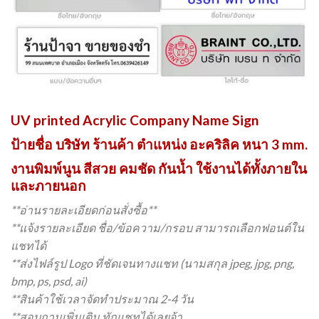
UV printed Acrylic Company Name Sign
ป้ายชื่อ บริษัท ร้านค้า ตำแหน่ง อะคริลิค หนา 3 mm.
งานพิมพ์นูน สีสวย คมชัด กันน้ำ ใช้งานได้ทั้งภายใน
และภายนอก
**อ่านรายละเอียดก่อนสั่งซื้อ**
**แจ้งรายละเอียด ชื่อ/ข้อความ/กรอบ สามารถเลือกฟอนต์ใน
แชทได้
**ส่งไฟล์รูป Logo ที่ชัดเจนทางแชท (นามสกุล jpeg, jpg, png,
bmp, ps, psd, ai)
**สินค้าใช้เวลาจัดทำประมาณ 2-4 วัน
**สอบถามเพิ่มเติม ทักแชทได้เลยจ้า