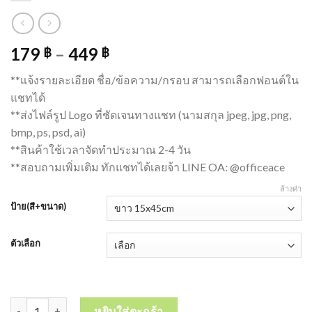
179
–
449
฿
฿
**แจ้งรายละเอียด ชื่อ/ข้อความ/กรอบ สามารถเลือกฟอนต์ใน
แชทได้
**ส่งไฟล์รูป Logo ที่ชัดเจนทางแชท (นามสกุล jpeg, jpg, png,
bmp, ps, psd, ai)
**สินค้าใช้เวลาจัดทำประมาณ 2-4 วัน
**สอบถามเพิ่มเติม ทักแชทได้เลยจ้า LINE OA: @officeace
ล้างค่า
ป้าย(สี+ขนาด)
ตัวเลือก
จำนวน UV printed Acrylic Company Name Sign ป้ายชื่อ ป้ายบริษัท ร้า
หยิบใส่ตะกร้า