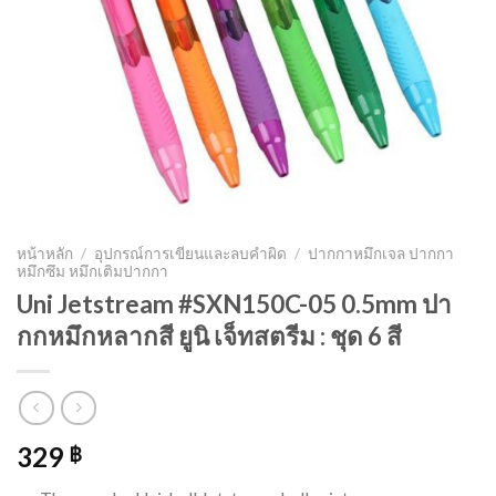
หน้าหลัก
/
อุปกรณ์การเขียนและลบคำผิด
/
ปากกาหมึกเจล ปากกา
หมึกซึม หมึกเติมปากกา
Uni Jetstream #SXN150C-05 0.5mm ปา
กกหมึกหลากสี ยูนิ เจ็ทสตรีม : ชุด 6 สี
329
฿