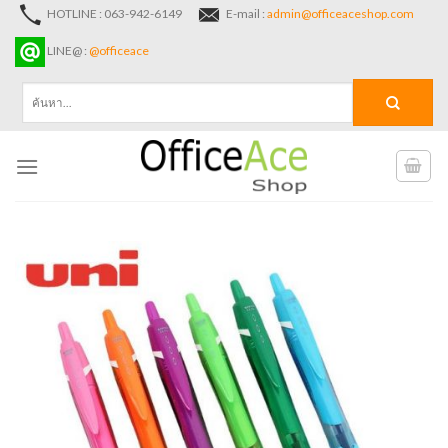
Skip
HOTLINE : 063-942-6149
E-mail :
admin@officeaceshop.com
to
LINE@ :
@officeace
content
ค้นหา: