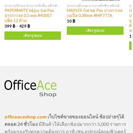
ปากกาหมึกเจล ปากกาหมึกซึม หมึกเติมปากกา
ปากกาหมึกเจล ปากกาหมึกซึม หมึกเติมปากกา
PAPERMATE Inkjoy Gel Pen
MAPLES Gel Ink Pen ปากกาเจล
U
ปากกาเจล 0.5 mm #400ST
เมเปิ้ล 0.38mm #MP777A
ป
แพ็ค 12 ด้าม
อ
10
฿
ด้
399
฿
–
429
฿
ทอ
เลือกรูปแบบ
เลือกรูปแบบ
1
officeaceshop.com
เว็บไซต์ขายของออนไลน์ ช้อปง่ายๆได้
ตลอด 24 ชั่วโมง
มีสินค้าให้เลือกช้อปมากกว่า 5,000 รายการ
พร้อมรองรับทุกความต้องการ อาทิ เช่น อุปกรณ์คอมพิวเตอร์