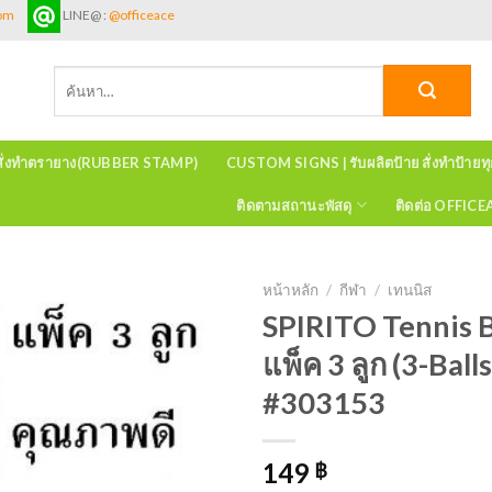
com
LINE@ :
@officeace
ค้นหา:
สั่งทำตรายาง(RUBBER STAMP)
CUSTOM SIGNS | รับผลิตป้าย สั่งทำป้ายท
ติดตามสถานะพัสดุ
ติดต่อ OFFIC
หน้าหลัก
/
กีฬา
/
เทนนิส
SPIRITO Tennis B
แพ็ค 3 ลูก (3-Ball
#303153
149
฿