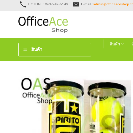
Skip
HOTLINE : 063-942-6149
E-mail :
admin@officeaceshop.
to
content
สินค้า
สินค้า