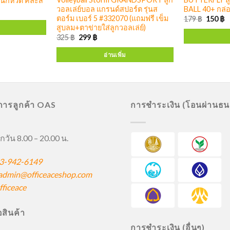
นกหวีด คละสี
วอลเล่ย์บอล แกรนด์สปอร์ต รุ่นส
BALL 40+ กล่อ
ตอร์ม เบอร์ 5 #332070 (แถมฟรี เข็ม
179
฿
150
฿
สูบลม+ตาข่ายใส่ลูกวอลเล่ย์)
325
฿
299
฿
อ่านเพิ่ม
ิการลูกค้า OAS
การชำระเงิน (โอนผ่านธ
กวัน 8.00 – 20.00 น.
3-942-6149
admin@officeaceshop.com
ficeace
ื้อสินค้า
การชำระเงิน (อื่นๆ)