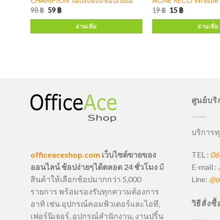
CHAMPION ไม้ปิงปองแชมป์เปี้ยน
ACME RECO Whistle 
98
฿
59
฿
19
฿
15
฿
อ่านเพิ่ม
อ่านเพิ่ม
ศูนย์บร
บริการทุ
TEL :
06
officeaceshop.com
เว็บไซต์ขายของ
E-mail :
ออนไลน์ ช้อปง่ายๆได้ตลอด 24 ชั่วโมง
มี
Line:
@of
สินค้าให้เลือกช้อปมากกว่า 5,000
รายการ พร้อมรองรับทุกความต้องการ
วิธีสั่งซ
อาทิ เช่น อุปกรณ์คอมพิวเตอร์และไอที,
เฟอร์นิเจอร์, อุปกรณ์สำนักงาน, งานปริ้น