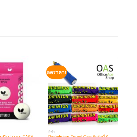
ลดราคา!
กีฬา
ปิงปอง รุ่น EASY
Badminton Towel Grip ผ้าพันไม้