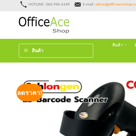
Skip
HOTLINE : 063-942-6149
E-mail :
admin@officeaceshop.
to
content
สินค้า
สินค้า
ลดราคา!