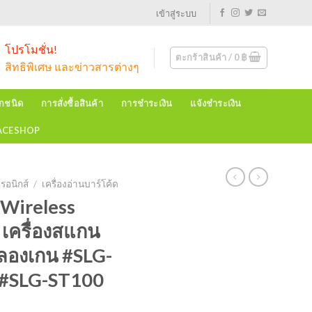
เข้าสู่ระบบ
โปรโมชั่น!
ตะกร้าสินค้า /
0
฿
สิทธิพิเศษ และข่าวสารต่างๆ
ุกชนิด
การสั่งซื้อสินค้า
การชำระเงิน
แจ้งชำระเงิน
EACESHOP
รอนิกส์
/
เครื่องอ่านบาร์โค้ด
Wireless
 เครื่องสแกน
ชลองเกน #SLG-
ง #SLG-ST100