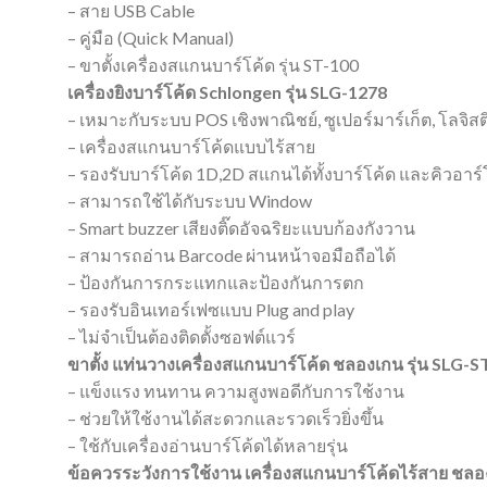
– สาย USB Cable
– คู่มือ (Quick Manual)
– ขาตั้งเครื่องสแกนบาร์โค้ด รุ่น ST-100
เครื่องยิงบาร์โค้ด Schlongen รุ่น SLG-1278
– เหมาะกับระบบ POS เชิงพาณิชย์, ซูเปอร์มาร์เก็ต, โลจิ
– เครื่องสแกนบาร์โค้ดแบบไร้สาย
– รองรับบาร์โค้ด 1D,2D สแกนได้ทั้งบาร์โค้ด และคิวอาร์
– สามารถใช้ได้กับระบบ Window
– Smart buzzer เสียงติ๊ดอัจฉริยะแบบก้องกังวาน
– สามารถอ่าน Barcode ผ่านหน้าจอมือถือได้
– ป้องกันการกระแทกและป้องกันการตก
– รองรับอินเทอร์เฟซแบบ Plug and play
– ไม่จำเป็นต้องติดตั้งซอฟต์แวร์
ขาตั้ง แท่นวางเครื่องสแกนบาร์โค้ด ชลองเกน รุ่น SLG-
– แข็งแรง ทนทาน ความสูงพอดีกับการใช้งาน
– ช่วยให้ใช้งานได้สะดวกและรวดเร็วยิ่งขึ้น
– ใช้กับเครื่องอ่านบาร์โค้ดได้หลายรุ่น
ข้อควรระวังการใช้งาน เครื่องสแกนบาร์โค้ดไร้สาย ชล