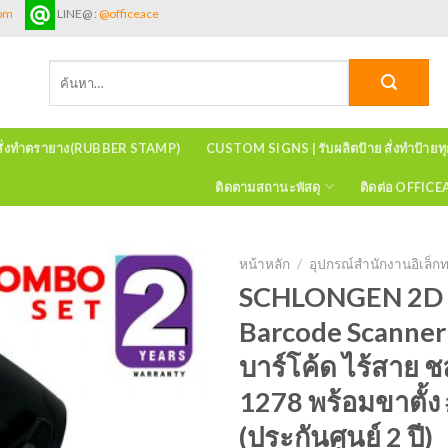
com
LINE@ :
@officeace
ค้นหา:
สั่งทำตรายาง(RUBBER STAMP)
CUSTOM SIGNS | รับผลิตป้าย สั่งทำป้ายท
ติดตามสถานะพัสดุ
ติดต่อ OFFIC
หน้าหลัก
/
อุปกรณ์สำนักงานอิเล็กท
SCHLONGEN 2D 
Barcode Scanner
บาร์โค้ด ไร้สาย 
1278 พร้อมขาตั้
(ประกันศูนย์ 2 ปี)