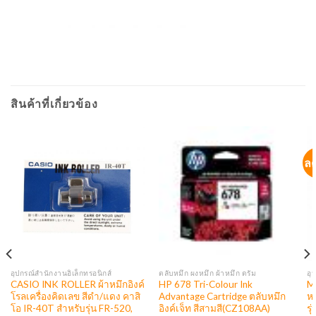
สินค้าที่เกี่ยวข้อง
ล
อุปกรณ์สำนักงานอิเล็กทรอนิกส์
ตลับหมึก ผงหมึก ผ้าหมึก ดรัม
อุ
CASIO INK ROLLER ผ้าหมึกอิงค์
HP 678 Tri-Colour Ink
M
โรลเครื่องคิดเลข สีดำ/แดง คาสิ
Advantage Cartridge ตลับหมึก
หม
โอ IR-40T สำหรับรุ่น FR-520,
อิงค์เจ็ท สีสามสี(CZ108AA)
ร