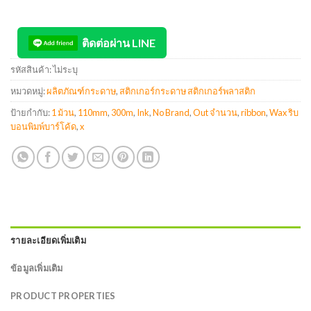
ติดต่อผ่าน LINE
รหัสสินค้า:
ไม่ระบุ
หมวดหมู่:
ผลิตภัณฑ์กระดาษ
,
สติกเกอร์กระดาษ สติกเกอร์พลาสติก
ป้ายกำกับ:
1 ม้วน
,
110mm
,
300m
,
Ink
,
No Brand
,
Out จำนวน
,
ribbon
,
Wax ริบ
บอนพิมพ์บาร์โค้ด
,
x
รายละเอียดเพิ่มเติม
ข้อมูลเพิ่มเติม
PRODUCT PROPERTIES