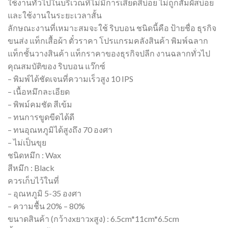
ใช้งานทั่วไปในบริเวณที่ไม่มีการเสียดสีบ่อย ไม่ถูกสัมผัสบ่อย
และใช้งานในระยะเวลาสั้น
ลักษณะงานที่เหมาะสมจะใช้ ริบบอน ชนิดนี้คือ ป้ายชื่อ ธุรกิจ
ขนส่ง แท็กเสื้อผ้า ตั๋วราคา โปรแกรมคลังสินค้า พิมพ์ฉลาก
แท็กชั้นวางสินค้า แท็กราคาของธุรกิจปลีก งานฉลากทั่วไป
คุณสมบัติของ ริบบอน แว๊กซ์
– พิมพ์ได้ชัดเจนที่ความเร็วสูง 10 IPS
– เนื้อหมึกละเอียด
– พิพม์คมชัด สีเข้ม
– ทนการขูดขีดได้ดี
– ทนอุณหภูมิได้สูงถึง 70 องศา
– ไม่เป็นขุย
ชนิดหมึก : Wax
สีหมึก : Black
ควรเก็บไว้ในที่
– อุณหภูมิ 5-35 องศา
– ความชื้น 20% – 80%
ขนาดสินค้า (กว้างxยาวxสูง) : 6.5cm*11cm*6.5cm