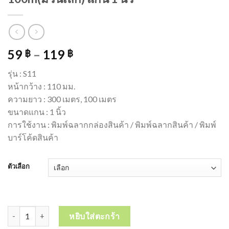
59
–
119
฿
฿
รุ่น : S11
หน้ากว้าง : 110 มม.
ความยาว : 300 เมตร, 100 เมตร
ขนาดแกน : 1 นิ้ว
การใช้งาน : พิมพ์ฉลากกล่องสินค้า / พิมพ์ฉลากสินค้า / พิมพ์
บาร์โค้ดสินค้า
ตัวเลือก
จำนวน Ribbon Wax ริบบอนพิมพ์บาร์โค้ด พิมพ์ฉลาก ใบปะหน้ากล่อง Ink
หยิบใส่ตะกร้า