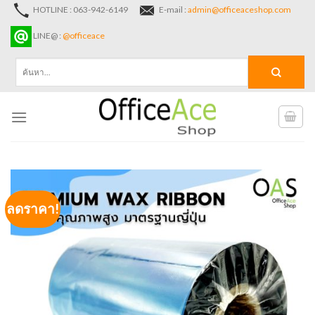
Skip
HOTLINE : 063-942-6149
E-mail :
admin@officeaceshop.com
to
LINE@ :
@officeace
content
ค้นหา:
ลดราคา!