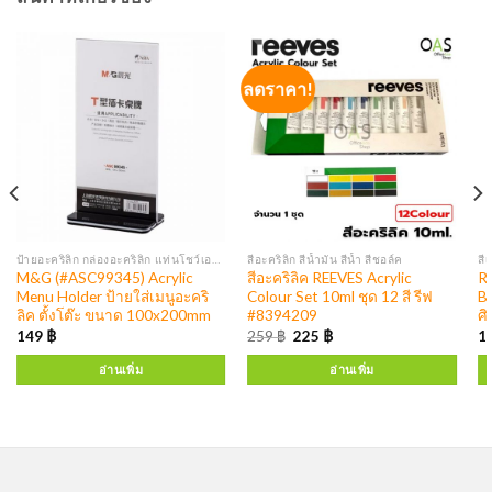
ลดราคา!
ป้ายอะคริลิก กล่องอะคริลิก แท่นโชว์เอกสาร ป้ายโบรชัวร์ กล่องใส่โบรชัวร์ ป้ายพลาสติก
สีอะคริลิก สีน้ำมัน สีน้ำ สีชอล์ค
สี
M&G (#ASC99345) Acrylic
สีอะคริลิค REEVES Acrylic
Re
Menu Holder ป้ายใส่เมนูอะคริ
Colour Set 10ml ชุด 12 สี รีฟ
Br
ลิค ตั้งโต๊ะ ขนาด 100x200mm
#8394209
ศิ
149
฿
259
฿
225
฿
1
อ่านเพิ่ม
อ่านเพิ่ม