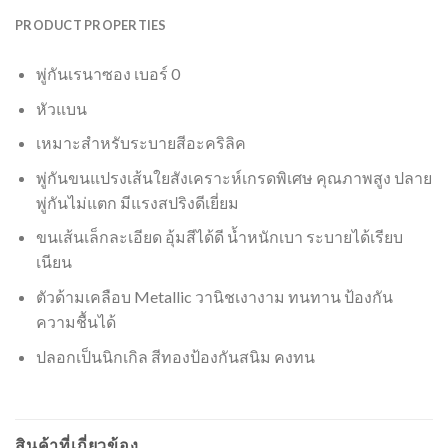
PRODUCT PROPERTIES
พู่กันเรนาซอง เบอร์ 0
หัวแบน
เหมาะสำหรับระบายสีอะคริลิค
พู่กันขนแปรงเส้นใยสังเคราะห์เกรดพิเศษ คุณภาพสูง ปลาย
พู่กันไม่แตก มีแรงสปริงดีเยี่ยม
ขนเส้นเล็กละเอียด อุ้มสีได้ดี น้ำหนักเบา ระบายได้เรียบ
เนียน
ตัวด้ามเคลือบ Metallic วานิชเงางาม ทนทาน ป้องกัน
ความชื้นได้
ปลอกเป็นนิกเกิล สีทองป้องกันสนิม คงทน
สินค้าที่เกี่ยวข้อง