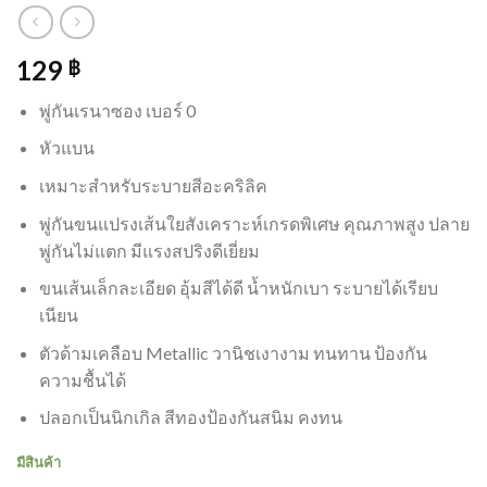
129
฿
พู่กันเรนาซอง เบอร์ 0
หัวแบน
เหมาะสำหรับระบายสีอะคริลิค
พู่กันขนแปรงเส้นใยสังเคราะห์เกรดพิเศษ คุณภาพสูง ปลาย
พู่กันไม่แตก มีแรงสปริงดีเยี่ยม
ขนเส้นเล็กละเอียด อุ้มสีได้ดี น้ำหนักเบา ระบายได้เรียบ
เนียน
ตัวด้ามเคลือบ Metallic วานิชเงางาม ทนทาน ป้องกัน
ความชื้นได้
ปลอกเป็นนิกเกิล สีทองป้องกันสนิม คงทน
มีสินค้า