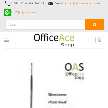
Skip
HOTLINE : 063-942-6149
E-mail :
admin@officeaceshop.com
to
LINE@ :
@officeace
content
ค้นหา: