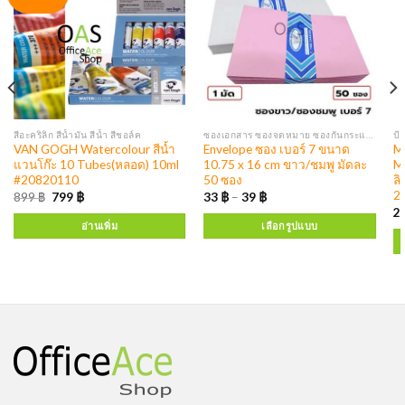
สีอะคริลิก สีน้ำมัน สีน้ำ สีชอล์ค
ซองเอกสาร ซองจดหมาย ซองกันกระแทก
VAN GOGH Watercolour สีน้ำ
Envelope ซอง เบอร์ 7 ขนาด
M
แวนโก๊ะ 10 Tubes(หลอด) 10ml
10.75 x 16 cm ขาว/ชมพู มัดละ
Me
#20820110
50 ซอง
ลิ
2
899
฿
799
฿
33
฿
–
39
฿
2
อ่านเพิ่ม
เลือกรูปแบบ