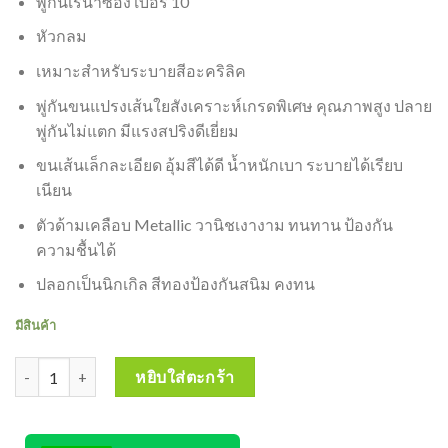
พู่กันเรนาซอง เบอร์ 10
หัวกลม
เหมาะสำหรับระบายสีอะคริลิค
พู่กันขนแปรงเส้นใยสังเคราะห์เกรดพิเศษ คุณภาพสูง ปลาย
พู่กันไม่แตก มีแรงสปริงดีเยี่ยม
ขนเส้นเล็กละเอียด อุ้มสีได้ดี น้ำหนักเบา ระบายได้เรียบ
เนียน
ตัวด้ามเคลือบ Metallic วานิชเงางาม ทนทาน ป้องกัน
ความชื้นได้
ปลอกเป็นนิกเกิล สีทองป้องกันสนิม คงทน
มีสินค้า
จำนวน Renaissance Artist Acrylic Brush พู่กันสีอะคริลิคสำหรับศิลปิน
หยิบใส่ตะกร้า