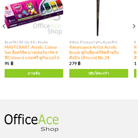
สีอะคริลิก สีน้ำมัน สีน้ำ สีชอล์ค
สีเทียน สีโปสเตอร์ พู่กัน ดินสอสีไม้
สี
MASTERART Acrylic Colour
Renaissance Artist Acrylic
Re
Set สีอคริลิค มาสเตอร์อาร์ท 6
Brush พู่กันสีอะคริลิคสำหรับ
Br
สี(Colours) แถมฟรี พู่กันเบอร์ 6
ศิลปิน (หัวแบน) No.24
ศิ
95
฿
279
฿
1
อ่านเพิ่ม
หยิบใส่ตะกร้า