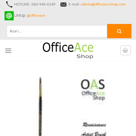
Skip
HOTLINE : 063-942-6149
E-mail :
admin@officeaceshop.com
to
LINE@ :
@officeace
content
ค้นหา: