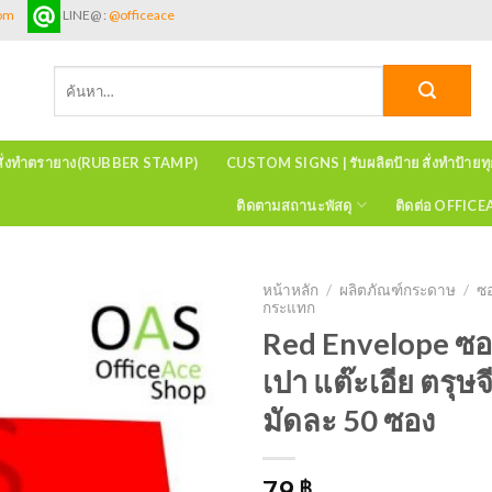
com
LINE@ :
@officeace
ค้นหา:
สั่งทำตรายาง(RUBBER STAMP)
CUSTOM SIGNS | รับผลิตป้าย สั่งทำป้ายท
ติดตามสถานะพัสดุ
ติดต่อ OFFIC
หน้าหลัก
/
ผลิตภัณฑ์กระดาษ
/
ซ
กระแทก
Red Envelope ซอง
เปา แต๊ะเอีย ตรุษ
มัดละ 50 ซอง
79
฿