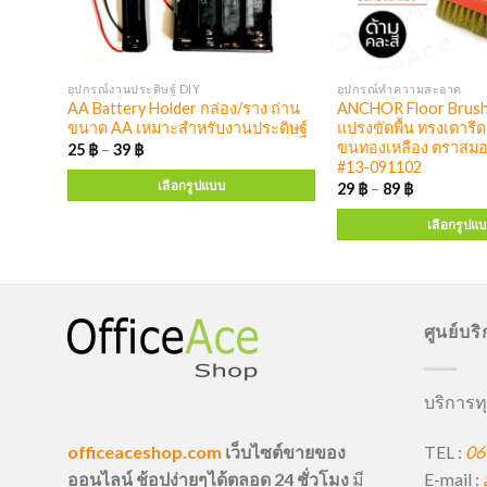
อุปกรณ์งานประดิษฐ์ DIY
อุปกรณ์ทำความสะอาด
ิเนียม
AA Battery Holder กล่อง/ราง ถ่าน
ANCHOR Floor Brush 
ขนาด AA เหมาะสำหรับงานประดิษฐ์
แปรงขัดพื้น ทรงเตารี
ขนทองเหลือง ตราสมอ
25
฿
–
39
฿
#13-091102
เลือกรูปแบบ
29
฿
–
89
฿
เลือกรูปแ
ศูนย์บร
บริการทุ
TEL :
06
officeaceshop.com
เว็บไซต์ขายของ
E-mail :
ออนไลน์ ช้อปง่ายๆได้ตลอด 24 ชั่วโมง
มี