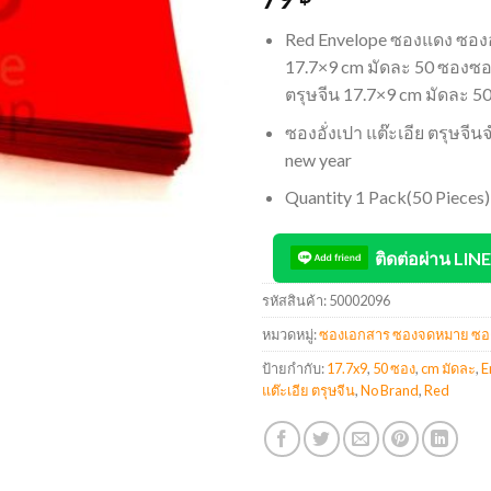
Red Envelope ซองแดง ซองอั่
17.7×9 cm มัดละ 50 ซองซอง
ตรุษจีน 17.7×9 cm มัดละ 5
ซองอั่งเปา แต๊ะเอีย ตรุษจี
new year
Quantity 1 Pack(50 Pieces)
ติดต่อผ่าน LINE
รหัสสินค้า:
50002096
หมวดหมู่:
ซองเอกสาร ซองจดหมาย ซอ
ป้ายกำกับ:
17.7x9
,
50 ซอง
,
cm มัดละ
,
E
แต๊ะเอีย ตรุษจีน
,
No Brand
,
Red