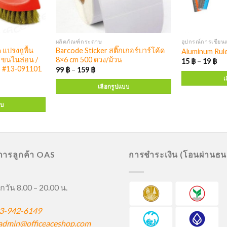
ผลิตภัณฑ์กระดาษ
อุปกรณ์การเขียน
แปรงถูพื้น
Barcode Sticker สติ๊กเกอร์บาร์โค้ด
Aluminum Rule
ด ขนไนล่อน /
8×6 cm 500 ดวง/ม้วน
15
฿
–
19
฿
 #13-091101
99
฿
–
159
฿
เ
เลือกรูปแบบ
บบ
ิการลูกค้า OAS
การชำระเงิน (โอนผ่านธ
กวัน 8.00 – 20.00 น.
3-942-6149
admin@officeaceshop.com