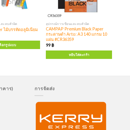
และลบคำผิด
อุปกรณ์การเขียนและลบคำผิด
CAMPAP Premium Black Paper
r ไม้บรรทัดอลูมิเนียม
กระดาษดำ Arto: A3 140 แกรม 10
แผ่น #CR36359
99
฿
ลือกรูปแบบ
หยิบใส่ตะกร้า
นาคาร)
การจัดส่ง