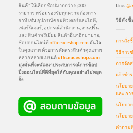
Line:
@of
สินค้าให้เลือกช้อปมากกว่า 5,000
รายการ พร้อมรองรับทุกความต้องการ
วิธีสั่งซ
อาทิ เช่น อุปกรณ์คอมพิวเตอร์และไอที,
เฟอร์นิเจอร์, อุปกรณ์สำนักงาน, งานปริ้น
และ สินค้าพรีเมี่ยม สินค้าอื่นๆอีกมามาย,
การสั่งซื
ช้อปออนไลน์ที่
officeaceshop.com
มั่นใจ
ในคุณภาพ ด้วยการคัดสรรสินค้าคุณภาพ
วิธีการช
หลากหลายแบรนด์
officeaceshop.com
การจัดส่
มุ่งมั่นที่จะพัฒนาประสบการณ์การช้อป
ปิ้งออนไลน์ที่ดีที่สุดให้กับคุณอย่างไม่หยุด
แจ้งชำร
ยั้ง
นโยบายก
และ การ
นโยบายก
นโยบายค
คำถามที