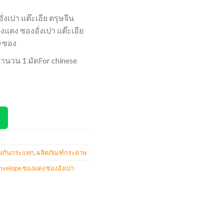
งเปา แต๊ะเอีย ตรุษจีน
แดง ซองอั่งเปา แต๊ะเอีย
0 ซอง
นจำนวน 1 มัดFor chinese
งกันกระแทก
,
ผลิตภัณฑ์กระดาษ
nvelope ซองแดง ซองอั่งเปา