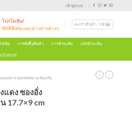
เข้าสู่ระบบ
โปรโมชั่น!
ตะกร้าสินค้า /
0
฿
สิทธิพิเศษ และข่าวสารต่างๆ
ุกชนิด
การสั่งซื้อสินค้า
การชำระเงิน
แจ้งชำระเงิน
EACESHOP
องเอกสาร ซองจดหมาย ซองกัน
แดง ซองอั่ง
จีน 17.7×9 cm