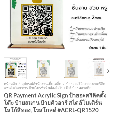
หน้าหลัก
/
อุปกรณ์สำนักงานเบ็ดเตล็ด
/
ป้ายอะคริลิก กล่องอะคริลิก
แท่นโชว์เอกสาร ป้ายโบรชัวร์ กล่องใส่โบรชัวร์ ป้ายพลาสติก
QR Payment Acrylic Sign ป้ายอะคริลิคตั้ง
โต๊ะ ป้ายสแกน ป้ายคิวอาร์ สไตล์โมเดิร์น
โลโก้สีทอง, โรสโกลด์ #ACRL-QR1520