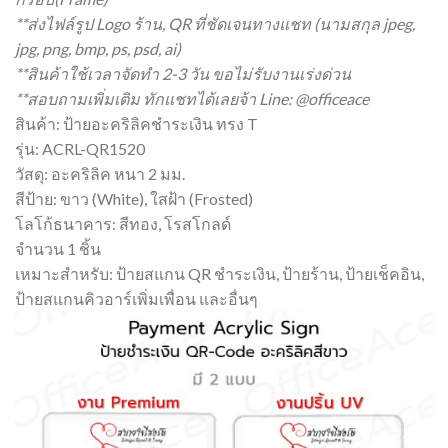
**ส่งไฟล์รูป Logo ร้าน, QR ที่ชัดเจนทางแชท (นามสกุล jpeg,
jpg, png, bmp, ps, psd, ai)
**สินค้าใช้เวลาจัดทำ 2-3 วัน ขอไม่รับงานเร่งด่วน
**สอบถามเพิ่มเติม ทักแชทได้เลยจ้า Line: @officeace
สินค้า: ป้ายอะคริลิคชำระเงิน ทรง T
รุ่น: ACRL-QR1520
วัสดุ: อะคริลิค หนา 2 มม.
สีป้าย: ขาว (White), ใสฝ้า (Frosted)
โลโก้ธนาคาร: สีทอง, โรสโกลด์
จำนวน 1 ชิ้น
เหมาะสำหรับ: ป้ายสแกน QR ชำระเงิน, ป้ายร้าน, ป้ายเช็คอิน,
ป้ายสแกนคิวอาร์เพิ่มเพื่อน และอื่นๆ