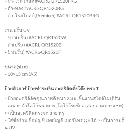
– ฝ้า-โรสโกลด์ #ACRL-QR1520FRG
– ดำ-ทอง #ACRL-QR1520BG
– ดำ-โรสโกลด์(Premium) #ACRL-QR1520BRG
.
งาน ปริ้น UV
– ขาว(ปริ้น) #ACRL-QR1520W
– ดำ(ปริ้น) #ACRL-QR1520B
– ฝ้า(ปริ้น) #ACRL-QR1520F
.
ขนาด(size)
– 10×15 cm (A5)
.
ป้ายคิวอาร์ ป้ายชำระเงิน อะคริลิคตั้งโต๊ะ ทรง T
– ป้ายอะคริลิลิคคุณภาพดี หนา 2 มม. ชิ้นงานสไตล์โมเดิร์น
– เฉพาะ ตัวโลโก้ธนาคาร, โลโก้โซเชียล (สอบถามทางแชท)
>>เป็นอะคริลิคกระจก สวย หรู
– ใส่ชื่อร้าน ชื่อบัญชี เลขบัญชี เบอร์โทร QR ได้ >>เป็นการปริ้
น UV