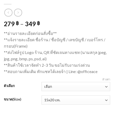
279
–
349
฿
฿
**อ่านรายละเอียดก่อนสั่งซื้อ**
**แจ้งรายละเอียด ชื่อร้าน / ชื่อบัญชี / เลขบัญชี / เบอร์โทร /
กรอบ(Frame)
**ส่งไฟล์รูป Logo ร้าน, QR ที่ชัดเจนทางแชท (นามสกุล jpeg,
jpg, png, bmp, ps, psd, ai)
**สินค้าใช้เวลาจัดทำ 2-3 วัน ขอไม่รับงานเร่งด่วน
**สอบถามเพิ่มเติม ทักแชทได้เลยจ้า | Line: @officeace
ล้างค่า
ตัวเลือก
ขนาด(Size)