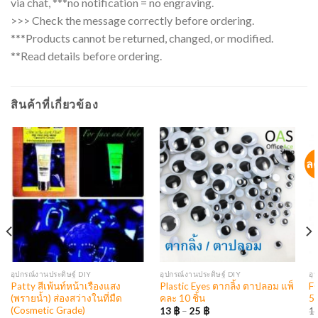
via chat, ***no notification = no engraving.
>>> Check the message correctly before ordering.
***Products cannot be returned, changed, or modified.
**Read details before ordering.
สินค้าที่เกี่ยวข้อง
ล
อุปกรณ์งานประดิษฐ์ DIY
อุปกรณ์งานประดิษฐ์ DIY
อุ
Patty สีเพ้นท์หน้าเรืองแสง
Plastic Eyes ตากลิ้ง ตาปลอม แพ็
F
(พรายน้ำ) ส่องสว่างในที่มืด
คละ 10 ชิ้น
5
(Cosmetic Grade)
13
฿
–
25
฿
1