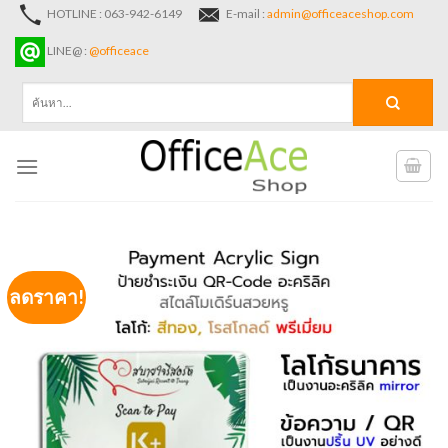
Skip
HOTLINE : 063-942-6149
E-mail :
admin@officeaceshop.com
to
LINE@ :
@officeace
content
ค้นหา:
ลดราคา!