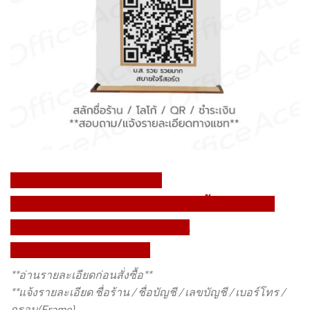
QR Payment Acrylic Sign
ป้ายคิวอาร์ ป้ายชำระเงิน อะคริลิคตั้งโต๊ะ ทรง T
พร้อมข้อความ Payment 1 ด้าน
Premium Modern Style
**อ่านรายละเอียดก่อนสั่งซื้อ**
**แจ้งรายละเอียด ชื่อร้าน / ชื่อบัญชี / เลขบัญชี / เบอร์โทร /
กรอบ(Frame)