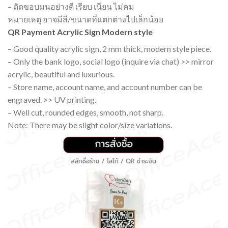
– ตัดขอบมนอย่างดี เรียบ เนียน ไม่คม
หมายเหตุ อาจมีสี/ขนาดที่แตกต่างไปเล็กน้อย
QR Payment Acrylic Sign Modern style
– Good quality acrylic sign, 2 mm thick, modern style piece.
– Only the bank logo, social logo (inquire via chat) >> mirror
acrylic, beautiful and luxurious.
– Store name, account name, and account number can be
engraved. >> UV printing.
– Well cut, rounded edges, smooth, not sharp.
Note: There may be slight color/size variations.