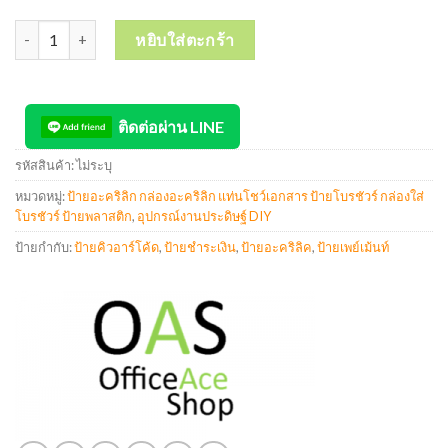
จำนวน QR Payment Acrylic Sign ป้ายอะคริลิคตั้งโต๊ะ ป้ายสแกน ป้ายค
หยิบใส่ตะกร้า
ติดต่อผ่าน LINE
รหัสสินค้า:
ไม่ระบุ
หมวดหมู่:
ป้ายอะคริลิก กล่องอะคริลิก แท่นโชว์เอกสาร ป้ายโบรชัวร์ กล่องใส่
โบรชัวร์ ป้ายพลาสติก
,
อุปกรณ์งานประดิษฐ์ DIY
ป้ายกำกับ:
ป้ายคิวอาร์โค้ด
,
ป้ายชำระเงิน
,
ป้ายอะคริลิค
,
ป้ายเพย์เม้นท์