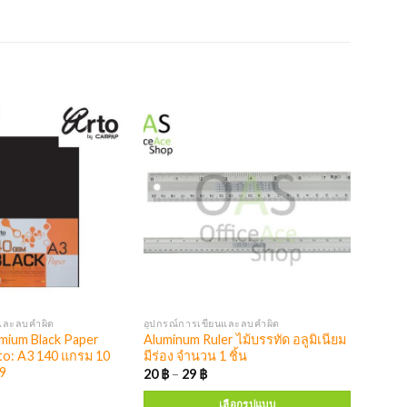
และลบคำผิด
อุปกรณ์การเขียนและลบคำผิด
ium Black Paper
Aluminum Ruler ไม้บรรทัด อลูมิเนียม
o: A3 140 แกรม 10
มีร่อง จำนวน 1 ชิ้น
9
20
฿
–
29
฿
เลือกรูปแบบ