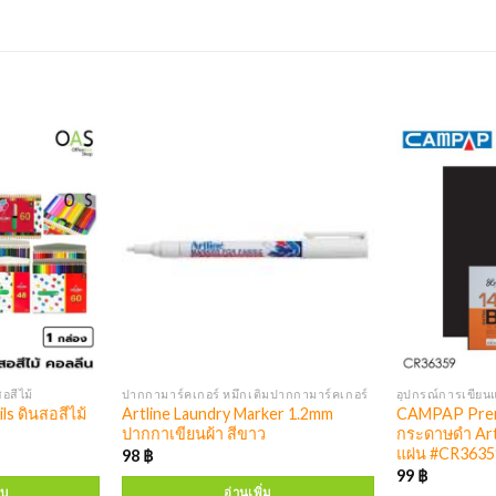
สอสีไม้
ปากกามาร์คเกอร์ หมึกเติมปากกามาร์คเกอร์
อุปกรณ์การเขียน
s ดินสอสีไม้
Artline Laundry Marker 1.2mm
CAMPAP Prem
ปากกาเขียนผ้า สีขาว
กระดาษดำ Art
แผ่น #CR3635
98
฿
99
฿
บบ
อ่านเพิ่ม