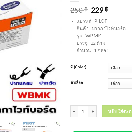
250
229
฿
฿
แบรนด์ : PILOT
สินค้า : ปากกาไวท์บอร์ด
รุ่น : WBMK
บรรจุ : 12 ด้าม
จำนวน : 1 กล่อง
สี (Color)
ตัวเลือก
จำนวน ปากกาไวท์บอร์ด PILOT Wyt
หยิบใส่ตะก