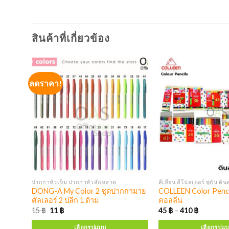
สินค้าที่เกี่ยวข้อง
ลดราคา!
ปากกาหมึกเจล ปากกาหมึกซึม หมึกเติมปากกา
ปากกาหัวเข็ม ปากกาหัวสักหลาด
สีเทียน สีโปสเตอร์ พู่กัน ดิน
ซึม
DONG-A My Color 2 ชุดปากกามาย
COLLEEN Color Pencil
คัลเลอร์ 2 ปลีก 1 ด้าม
คอลลีน
15
฿
11
฿
45
฿
–
410
฿
เลือกรูปแบบ
เลือกรูปแ