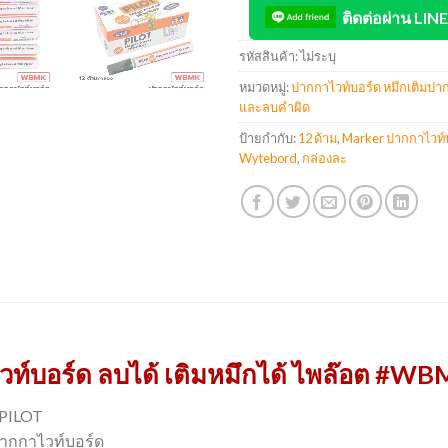
ติดต่อผ่าน LINE
รหัสสินค้า:
ไม่ระบุ
หมวดหมู่:
ปากกาไวท์บอร์ด หมึกเติมปา
และลบคำผิด
ป้ายกำกับ:
12 ด้าม
,
Marker ปากกาไวท์บ
Wytebord
,
กล่องละ
์บอร์ด ลบได้ เติมหมึกได้ ไพล๊อต #WBM
 PILOT
 ปากกาไวท์บอร์ด