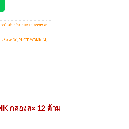
กกาไวท์บอร์ด
,
อุปกรณ์การเขียน
อร์ด ลบได้
,
PILOT
,
WBMK-M
,
K กล่องละ 12 ด้าม