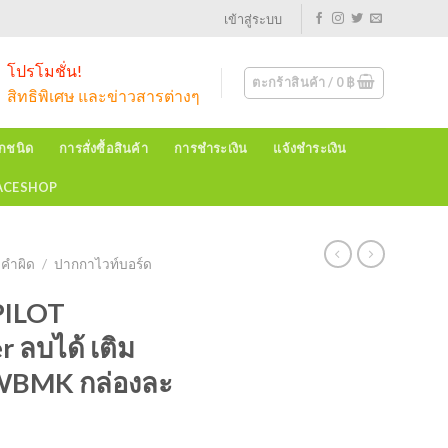
เข้าสู่ระบบ
โปรโมชั่น!
ตะกร้าสินค้า /
0
฿
สิทธิพิเศษ และข่าวสารต่างๆ
ุกชนิด
การสั่งซื้อสินค้า
การชำระเงิน
แจ้งชำระเงิน
EACESHOP
บคำผิด
/
ปากกาไวท์บอร์ด
PILOT
 ลบได้ เติม
#WBMK กล่องละ