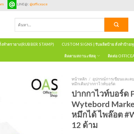
com
LINE@ :
@officeace
ค้นหา:
สั่งทำตรายาง(RUBBER STAMP)
CUSTOM SIGNS | รับผลิตป้าย สั่งทำป้ายท
ติดตามสถานะพัสดุ
ติดต่อ OFFIC
หน้าหลัก
/
อุปกรณ์การเขียนและล
หมึกเติมปากกาไวท์บอร์ด
ปากกาไวท์บอร์ด 
Wytebord Marker
หมึกได้ ไพล๊อต 
12 ด้าม