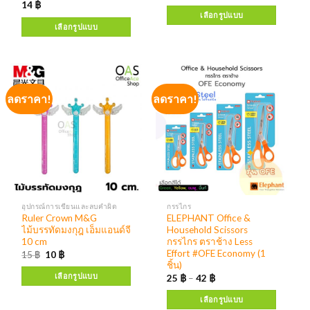
14
฿
เลือกรูปแบบ
เลือกรูปแบบ
ลดราคา!
ลดราคา!
อุปกรณ์การเขียนและลบคำผิด
กรรไกร
Ruler Crown M&G
ELEPHANT Office &
ไม้บรรทัดมงกุฎ เอ็มแอนด์จี
Household Scissors
10 cm
กรรไกร ตราช้าง Less
Effort #OFE Economy (1
15
฿
10
฿
ชิ้น)
เลือกรูปแบบ
25
฿
–
42
฿
เลือกรูปแบบ