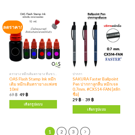
ลดราคา!
ตรายาง หมึกเติมตรายาง ที่แขวนตรายาง
ปากกา
OAS Flash Stamp Ink หมึก
SAKURA Faster Ballpoint
เติม หมึกเติมตรายางแฟลช
Pen ปากกาลูกลื่น หมึกเจล
10ml
0.7mm. #CX514-FAN [สลัก
ชื่อ]
69
฿
49
฿
29
฿
–
39
฿
เลือกรูปแบบ
เลือกรูปแบบ
1
2
3