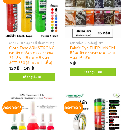
กาว เทป และอุปกรณืเพื่อการบรรจุ
อุปกรณ์งานประดิษฐ์ DIY
Cloth Tape ARMSTRONG
Fabric Dye THEPHANOM
เทปผ้า อาร์มสตรอง ขนาด
สีย้อมผ้า ตราเทพพนม แบบ
24 , 36 , 48 มม. x 8 หลา
ซอง 15 กรัม
#CT-250 (จำนวน 1 แพ็ค)
9
฿
129
฿
–
149
฿
เลือกรูปแบบ
เลือกรูปแบบ
ลดราคา!
ลดราคา!