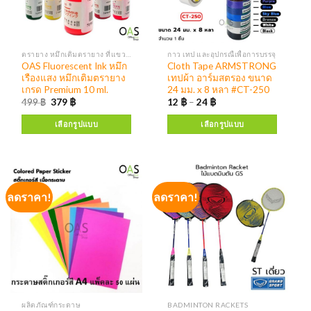
ตรายาง หมึกเติมตรายาง ที่แขวนตรายาง
กาว เทป และอุปกรณืเพื่อการบรรจุ
OAS Fluorescent Ink หมึก
Cloth Tape ARMSTRONG
เรืองแสง หมึกเติมตรายาง
เทปผ้า อาร์มสตรอง ขนาด
เกรด Premium 10 ml.
24 มม. x 8 หลา #CT-250
499
฿
379
฿
12
฿
–
24
฿
เลือกรูปแบบ
เลือกรูปแบบ
ลดราคา!
ลดราคา!
ผลิตภัณฑ์กระดาษ
BADMINTON RACKETS