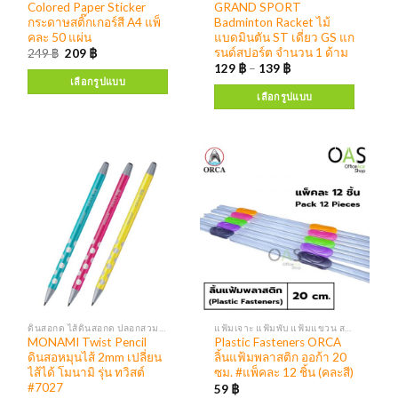
Colored Paper Sticker
GRAND SPORT
กระดาษสติ๊กเกอร์สี A4 แพ็
Badminton Racket ไม้
คละ 50 แผ่น
แบดมินตัน ST เดี่ยว GS แก
รนด์สปอร์ต จำนวน 1 ด้าม
249
฿
209
฿
129
฿
–
139
฿
เลือกรูปแบบ
เลือกรูปแบบ
ดินสอกด ไส้ดินสอกด ปลอกสวมดินสอ
แฟ้มเจาะ แฟ้มพับ แฟ้มแขวน สมุดเสนอเซ็น
MONAMI Twist Pencil
Plastic Fasteners ORCA
ดินสอหมุนไส้ 2mm เปลี่ยน
ลิ้นแฟ้มพลาสติก ออก้า 20
ไส้ได้ โมนามิ รุ่น ทวิสต์
ซม. #แพ็คละ 12 ชิ้น (คละสี)
#7027
59
฿