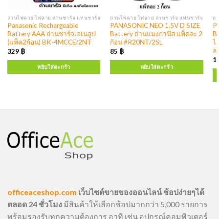
ถ่านไฟฉาย ไฟฉาย ถ่านชาร์จ แท่นชาร์จ
ถ่านไฟฉาย ไฟฉาย ถ่านชาร์จ แท่นชาร์จ
ถ่
Panasonic Rechargeable
PANASONIC NEO 1.5V D SIZE
P
Battery AAA ถ่านชาร์จเอเนลูป
Battery ถ่านแมงกานีส แพ็คละ 2
B
(แพ็ค2ก้อน) BK-4MCCE/2NT
ก้อน #R20NT/2SL
ไ
ละ
329
฿
85
฿
1
หยิบใส่ตะกร้า
หยิบใส่ตะกร้า
officeaceshop.com
เว็บไซต์ขายของออนไลน์ ช้อปง่ายๆได้
ตลอด 24 ชั่วโมง
มีสินค้าให้เลือกช้อปมากกว่า 5,000 รายการ
พร้อมรองรับทุกความต้องการ อาทิ เช่น อุปกรณ์คอมพิวเตอร์