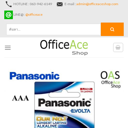
Skip
HOTLINE : 063-942-6149
E-mail :
admin@officeaceshop.com
to
LINE@ :
@officeace
content
ค้นหา: