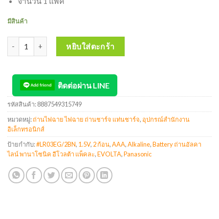
จำนวน 1 แพ็ค
มีสินค้า
จำนวน PANASONIC EVOLTA 1.5V Alkaline AAA Battery ถ่านอัลคาไล
หยิบใส่ตะกร้า
ติดต่อผ่าน LINE
รหัสสินค้า:
8887549315749
หมวดหมู่:
ถ่านไฟฉาย ไฟฉาย ถ่านชาร์จ แท่นชาร์จ
,
อุปกรณ์สำนักงาน
อิเล็กทรอนิกส์
ป้ายกำกับ:
#LR03EG/2BN
,
1.5V
,
2 ก้อน
,
AAA
,
Alkaline
,
Battery ถ่านอัลคา
ไลน์ พานาโซนิค อีโวลต้า แพ็คละ
,
EVOLTA
,
Panasonic