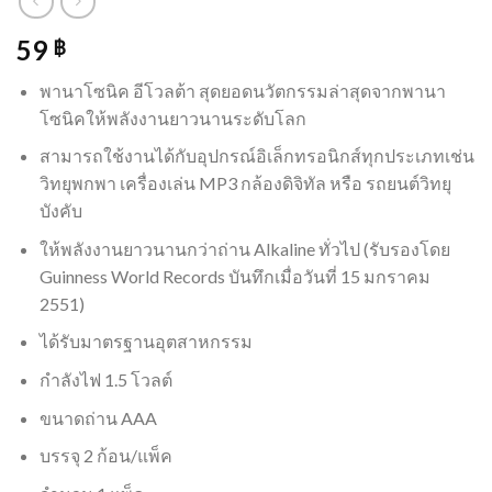
59
฿
พานาโซนิค อีโวลต้า สุดยอดนวัตกรรมล่าสุดจากพานา
โซนิคให้พลังงานยาวนานระดับโลก
สามารถใช้งานได้กับอุปกรณ์อิเล็กทรอนิกส์ทุกประเภทเช่น
วิทยุพกพา เครื่องเล่น MP3 กล้องดิจิทัล หรือ รถยนต์วิทยุ
บังคับ
ให้พลังงานยาวนานกว่าถ่าน Alkaline ทั่วไป (รับรองโดย
Guinness World Records บันทึกเมื่อวันที่ 15 มกราคม
2551)
ได้รับมาตรฐานอุตสาหกรรม
กำลังไฟ 1.5 โวลต์
ขนาดถ่าน AAA
บรรจุ 2 ก้อน/แพ็ค