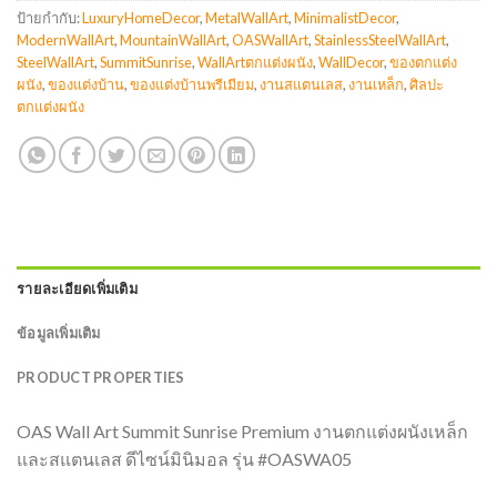
ป้ายกำกับ:
LuxuryHomeDecor
,
MetalWallArt
,
MinimalistDecor
,
ModernWallArt
,
MountainWallArt
,
OASWallArt
,
StainlessSteelWallArt
,
SteelWallArt
,
SummitSunrise
,
WallArtตกแต่งผนัง
,
WallDecor
,
ของตกแต่ง
ผนัง
,
ของแต่งบ้าน
,
ของแต่งบ้านพรีเมียม
,
งานสแตนเลส
,
งานเหล็ก
,
ศิลปะ
ตกแต่งผนัง
รายละเอียดเพิ่มเติม
ข้อมูลเพิ่มเติม
PRODUCT PROPERTIES
OAS Wall Art Summit Sunrise Premium งานตกแต่งผนังเหล็ก
และสแตนเลส ดีไซน์มินิมอล รุ่น #OASWA05