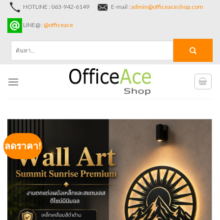
Skip
HOTLINE : 063-942-6149
E-mail :
admin@officeaceshop.com
to
LINE@ :
@officeace
content
ค้นหา:
ลดราคา!