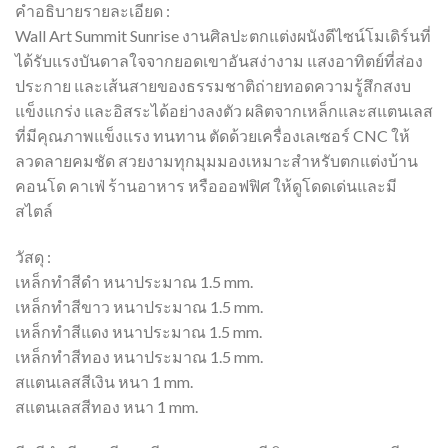
คำอธิบายรายละเอียด :
Wall Art Summit Sunrise งานศิลปะตกแต่งผนังดีไซน์โมเดิร์นที่
ได้รับแรงบันดาลใจจากยอดเขาอันสง่างาม แสงอาทิตย์ที่ส่อง
ประกาย และเส้นสายของธรรมชาติถ่ายทอดความรู้สึกสงบ
แข็งแกร่ง และอิสระได้อย่างลงตัว ผลิตจากเหล็กและสแตนเลส
ที่มีคุณภาพแข็งแรง ทนทาน ตัดด้วยเครื่องเลเซอร์ CNC ให้
ลวดลายคมชัด สวยงามทุกมุมมองเหมาะสำหรับตกแต่งบ้าน
คอนโด คาเฟ่ ร้านอาหาร หรือออฟฟิศ ให้ดูโดดเด่นและมี
สไตล์
วัสดุ :
เหล็กทำสีดำ หนาประมาณ 1.5 mm.
เหล็กทำสีขาว หนาประมาณ 1.5 mm.
เหล็กทำสีแดง หนาประมาณ 1.5 mm.
เหล็กทำสีทอง หนาประมาณ 1.5 mm.
สแตนเลสสีเงิน หนา 1 mm.
สแตนเลสสีทอง หนา 1 mm.