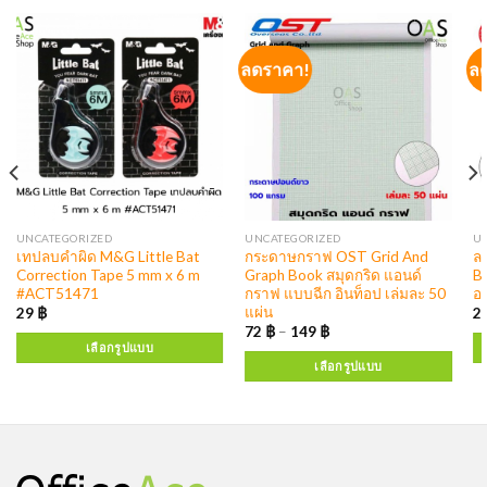
ลดราคา!
ล
UNCATEGORIZED
UNCATEGORIZED
U
เทปลบคำผิด M&G Little Bat
กระดาษกราฟ OST Grid And
ล
Correction Tape 5 mm x 6 m
Graph Book สมุดกริด แอนด์
B
#ACT51471
กราฟ แบบฉีก อินท็อป เล่มละ 50
อ
แผ่น
29
฿
2
72
฿
–
149
฿
เลือกรูปแบบ
เลือกรูปแบบ