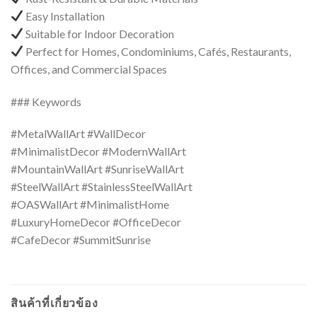
Easy Installation
Suitable for Indoor Decoration
Perfect for Homes, Condominiums, Cafés, Restaurants,
Offices, and Commercial Spaces
### Keywords
#MetalWallArt #WallDecor
#MinimalistDecor #ModernWallArt
#MountainWallArt #SunriseWallArt
#SteelWallArt #StainlessSteelWallArt
#OASWallArt #MinimalistHome
#LuxuryHomeDecor #OfficeDecor
#CafeDecor #SummitSunrise
สินค้าที่เกี่ยวข้อง