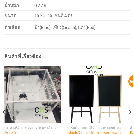
น้ำหนัก
0.2 กก.
ขนาด
15 × 5 × 5 เซนติเมตร
ตัวเลือก
ฟ้า(Blue), เขียว(Green), แดง(Red)
สินค้าที่เกี่ยวข้อง
ล
ป้ายอะคริลิก กล่องอะคริลิก แท่นโชว์เอกสาร ป้ายโบรชัวร์ กล่องใส่โบรชัวร์ ป้ายพลาสติก
บอร์ดติดประกาศไม้ก๊อก / กำมะหยี่ กระดานแบล็คบอร์ด บอร์ดติดประกาศตู้กระจก
สื่
Acrylic
Black/Chalk Board กระดานดำ
Bi