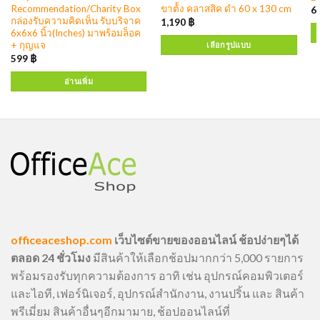
Recommendation/Charity Box
ขาต้้ง คลาสสิค ดำ 60 x 130 cm
6
กล่องรับความคิดเห็น รับบริจาค
1,190
฿
6x6x6 นิ้ว(Inches) มาพร้อมล็อค
+ กุญแจ
เลือกรูปแบบ
599
฿
อ่านเพิ่ม
officeaceshop.com
เว็บไซต์ขายของออนไลน์ ช้อปง่ายๆได้
ตลอด 24 ชั่วโมง
มีสินค้าให้เลือกช้อปมากกว่า 5,000 รายการ
พร้อมรองรับทุกความต้องการ อาทิ เช่น อุปกรณ์คอมพิวเตอร์
และไอที, เฟอร์นิเจอร์, อุปกรณ์สำนักงาน, งานปริ้น และ สินค้า
พรีเมี่ยม สินค้าอื่นๆอีกมามาย, ช้อปออนไลน์ที่