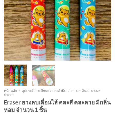
หน้าหลัก
/
อุปกรณ์การเขียนและลบคำผิด
/
ยางลบดินสอ ยางลบ
ปากกา
Eraser ยางลบเลื่อนไส้ คละสี คละลาย มีกลิ่น
หอม จำนวน 1 ชิ้น