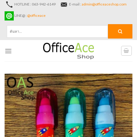
Skip
HOTLINE : 063-942-6149
E-mail :
admin@officeaceshop.com
to
LINE@ :
@officeace
content
ค้นหา: