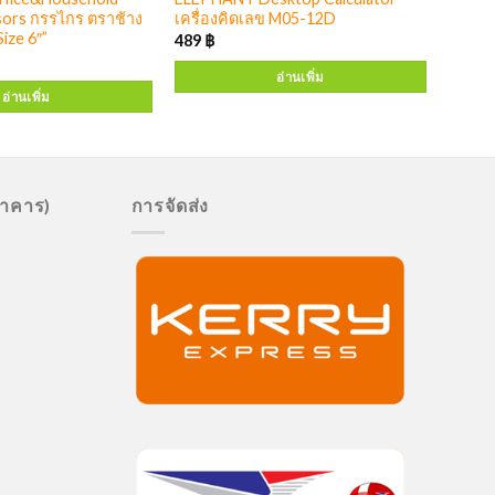
sors กรรไกร ตราช้าง
เครื่องคิดเลข M05-12D
ize 6″”
489
฿
อ่านเพิ่ม
อ่านเพิ่ม
นาคาร)
การจัดส่ง