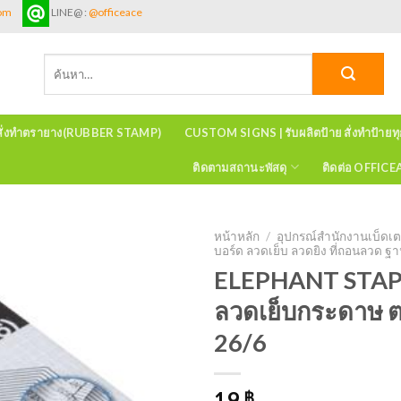
com
LINE@ :
@officeace
ค้นหา:
สั่งทำตรายาง(RUBBER STAMP)
CUSTOM SIGNS | รับผลิตป้าย สั่งทำป้ายท
ติดตามสถานะพัสดุ
ติดต่อ OFFIC
หน้าหลัก
/
อุปกรณ์สำนักงานเบ็ดเต
บอร์ด ลวดเย็บ ลวดยิง ที่ถอนลวด ฐ
ELEPHANT STAP
ลวดเย็บกระดาษ ต
26/6
19
฿