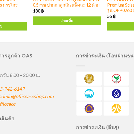
rs กรรไกร
0.5 mm ปากกาลูกลื่น แพ็คละ 12 ด้าม
Premium Scis
รุ่น OFP0260 S
180
฿
55
฿
อ่านเพิ่ม
บบ
ิการลูกค้า OAS
การชำระเงิน (โอนผ่านธ
กวัน 8.00 – 20.00 น.
3-942-6149
admin@officeaceshop.com
ficeace
ื้อสินค้า
การชำระเงิน (อื่นๆ)