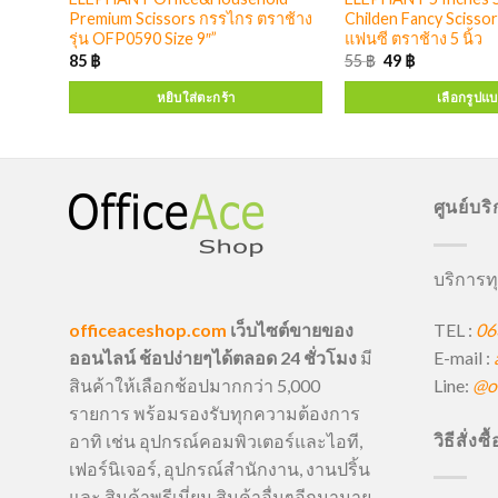
ndex
Premium Scissors กรรไกร ตราช้าง
Childen Fancy Scisso
รุ่น OFP0590 Size 9″”
แฟนซี ตราช้าง 5 นิ้ว
85
฿
55
฿
49
฿
หยิบใส่ตะกร้า
เลือกรูปแ
ศูนย์บร
บริการทุ
TEL :
06
officeaceshop.com
เว็บไซต์ขายของ
E-mail :
ออนไลน์ ช้อปง่ายๆได้ตลอด 24 ชั่วโมง
มี
Line:
@of
สินค้าให้เลือกช้อปมากกว่า 5,000
รายการ พร้อมรองรับทุกความต้องการ
วิธีสั่งซ
อาทิ เช่น อุปกรณ์คอมพิวเตอร์และไอที,
เฟอร์นิเจอร์, อุปกรณ์สำนักงาน, งานปริ้น
และ สินค้าพรีเมี่ยม สินค้าอื่นๆอีกมามาย,