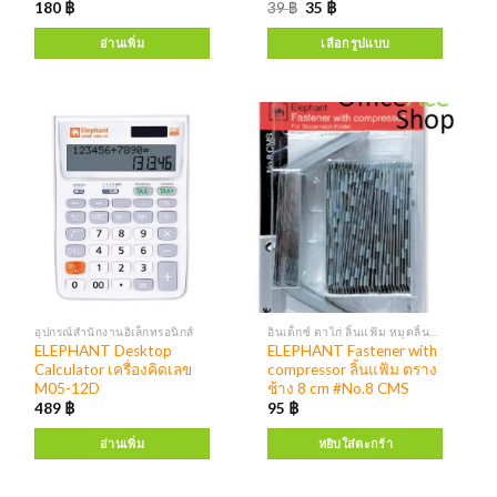
180
฿
39
฿
35
฿
อ่านเพิ่ม
เลือกรูปแบบ
อุปกรณ์สำนักงานอิเล็กทรอนิกส์
อินเด็กซ์ ตาไก่ ลิ้นแฟ้ม หมุดลิ้นแฟ้ม
ELEPHANT Desktop
ELEPHANT Fastener with
Calculator เครื่องคิดเลข
compressor ลิ้นแฟ้ม ตราง
M05-12D
ช้าง 8 cm #No.8 CMS
489
฿
95
฿
อ่านเพิ่ม
หยิบใส่ตะกร้า