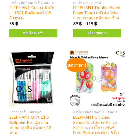
กรรไกร มีดคัตเตอร์ ใบมีดคัตเตอร์
เทปโฟมกาวสองหน้า
ELEPHANT Cutter Knife
ELEPHANT Double-Sided
H-1801 มีดคัตเตอร์ (45
Foam Tape เทปโฟม โฟม
Degree)
กาว กาวสองหน้า ตราช้าง
55
฿
39
฿
–
119
฿
หยิบใส่ตะกร้า
เลือกรูปแบบ
ลดราคา!
ปากกาลูกลื่น ไส้ปากกา
กรรไกร มีดคัตเตอร์ ใบมีดคัตเตอร์
ELEPHANT Drift 11.5
ELEPHANT 5 Inches
ฺBallpoint Pen 0.5 mm
School & Children Fancy
ปากกาลูกลื่น แพ็คละ 12
Scissors กรรไกร แฟนซี
ด้าม
Fruit Sprite ตราช้าง 5 นิ้ว