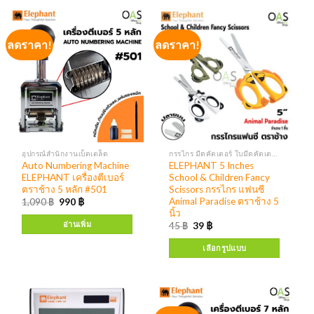
ลดราคา!
ลดราคา!
อุปกรณ์สำนักงานเบ็ดเตล็ด
กรรไกร มีดคัตเตอร์ ใบมีดคัตเตอร์
Auto Numbering Machine
ELEPHANT 5 Inches
ELEPHANT เครื่องตีเบอร์
School & Children Fancy
ตราช้าง 5 หลัก #501
Scissors กรรไกร แฟนซี
Animal Paradise ตราช้าง 5
1,090
฿
990
฿
นิ้ว
อ่านเพิ่ม
45
฿
39
฿
เลือกรูปแบบ