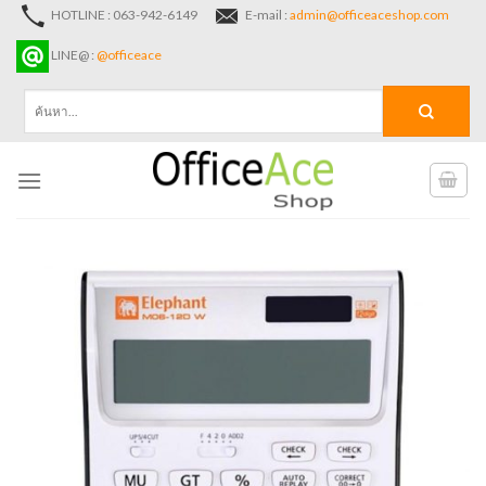
Skip
HOTLINE : 063-942-6149
E-mail :
admin@officeaceshop.com
to
LINE@ :
@officeace
content
ค้นหา: