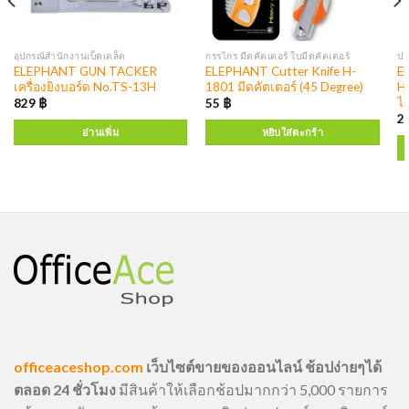
อุปกรณ์สำนักงานเบ็ดเตล็ด
กรรไกร มีดคัตเตอร์ ใบมีดคัตเตอร์
ปา
ELEPHANT GUN TACKER
ELEPHANT Cutter Knife H-
E
เครื่องยิงบอร์ด No.TS-13H
1801 มีดคัตเตอร์ (45 Degree)
H
ไล
829
฿
55
฿
2
อ่านเพิ่ม
หยิบใส่ตะกร้า
officeaceshop.com
เว็บไซต์ขายของออนไลน์ ช้อปง่ายๆได้
ตลอด 24 ชั่วโมง
มีสินค้าให้เลือกช้อปมากกว่า 5,000 รายการ