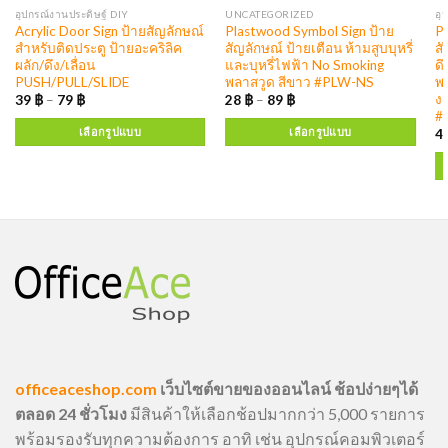
อุปกรณ์งานประดิษฐ์ DIY
UNCATEGORIZED
อุ
Acrylic Door Sign ป้ายสัญลักษณ์
Plastwood Symbol Sign ป้าย
Pr
สำหรับติดประตู ป้ายอะคริลิค
สัญลักษณ์ ป้ายเตือน ห้ามสูบบุหรี่
สั
ผลัก/ดึง/เลื่อน
และบุหรี่ไฟฟ้า No Smoking
ดึ
PUSH/PULL/SLIDE
พลาสวูด สีขาว #PLW-NS
พ
ง
39
฿
–
79
฿
28
฿
–
89
฿
#
เลือกรูปแบบ
เลือกรูปแบบ
4
officeaceshop.com
เว็บไซต์ขายของออนไลน์ ช้อปง่ายๆได้
ตลอด 24 ชั่วโมง
มีสินค้าให้เลือกช้อปมากกว่า 5,000 รายการ
พร้อมรองรับทุกความต้องการ อาทิ เช่น อุปกรณ์คอมพิวเตอร์