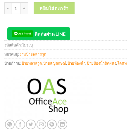
จำนวน Die-cut Plastwood Toilet Sign ป้ายสัญลักษณ์ ป้ายห้องน้ำ ป้
หยิบใส่ตะกร้า
ติดต่อผ่าน LINE
รหัสสินค้า:
ไม่ระบุ
หมวดหมู่:
งานป้ายพลาสวูด
ป้ายกำกับ:
ป้ายพลาสวูด
,
ป้ายสัญลักษณ์
,
ป้ายห้องน้ำ
,
ป้ายห้องน้ำติดผนัง
,
ไดคัท