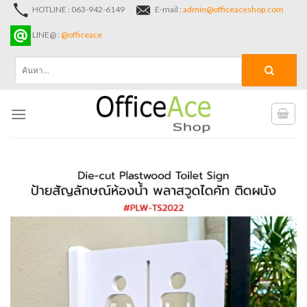
Skip
HOTLINE : 063-942-6149
E-mail :
admin@officeaceshop.com
to
LINE@ :
@officeace
content
ค้นหา: