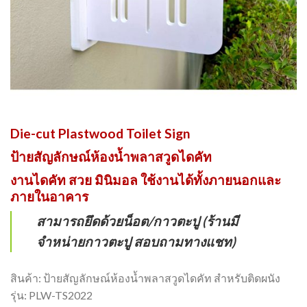
Die-cut Plastwood Toilet Sign
ป้ายสัญลักษณ์ห้องน้ำพลาสวูดไดคัท
งานไดคัท สวย มินิมอล ใช้งานได้ทั้งภายนอกและ
ภายในอาคาร
สามารถยึดด้วยน็อต/กาวตะปู (ร้านมี
จำหน่ายกาวตะปู สอบถามทางแชท)
สินค้า: ป้ายสัญลักษณ์ห้องน้ำพลาสวูดไดคัท สำหรับติดผนัง
รุ่น: PLW-TS2022