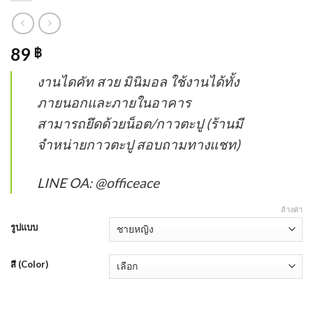
89
฿
งานไดคัท สวย มินิมอล ใช้งานได้ทั้ง
ภายนอกและภายในอาคาร
สามารถยึดด้วยน็อต/กาวตะปู (ร้านมี
จำหน่ายกาวตะปู สอบถามทางแชท)
LINE OA: @officeace
ล้างค่า
รูปแบบ
สี (Color)