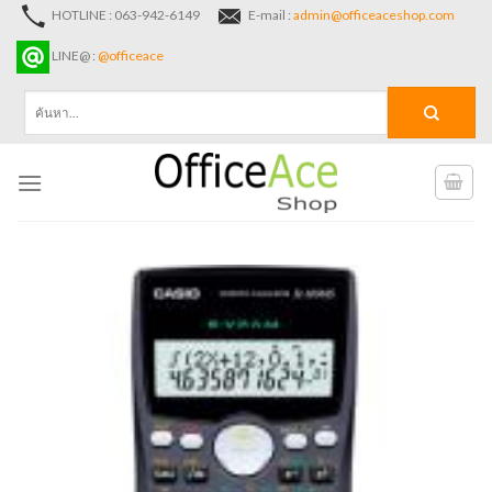
Skip
HOTLINE : 063-942-6149
E-mail :
admin@officeaceshop.com
to
LINE@ :
@officeace
content
ค้นหา: