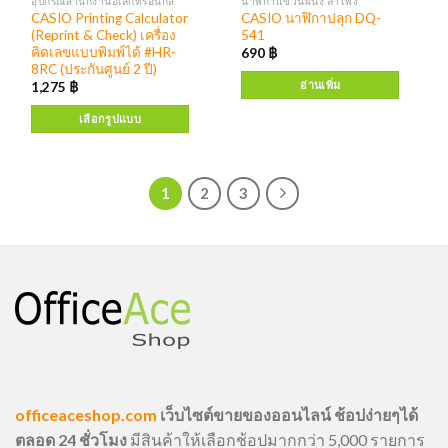
อุปกรณ์สำนักงานอิเล็กทรอนิกส์
นาฬิกาแขวนผนัง ลำโพง
CASIO Printing Calculator
CASIO นาฬิกาปลุก DQ-
(Reprint & Check) เครื่อง
541
คิดเลขแบบพิมพ์ได้ #HR-
690
฿
8RC (ประกันศูนย์ 2 ปี)
อ่านเพิ่ม
1,275
฿
เลือกรูปแบบ
1
2
3
officeaceshop.com
เว็บไซต์ขายของออนไลน์ ช้อปง่ายๆได้
ตลอด 24 ชั่วโมง
มีสินค้าให้เลือกช้อปมากกว่า 5,000 รายการ