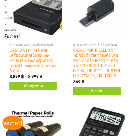
อุปกรณ์สำนักงานอิเล็กทรอนิกส์
อุปกรณ์สำนักงานอิเล็กทรอนิกส์
CASIO Cash Register
CASIO INK ROLLER ผ้า
เครื่องบันทึกเงินสด SE-
หมึกอิงค์โรลเครื่องคิดเลข
S100 (รับประกันศูนย์ 2ปี)
สีดำ คาสิโอ IR-40 สำหรับ
แถมฟรี กระดาษความร้อน
รุ่น 140 CR-SB, FR-510,
5 ม้วน
HR-8L, HR-8TE, HR-8TM,
HR-8TMGY, HR-150LB
8,899
฿
–
8,999
฿
369
฿
เลือกรูปแบบ
อ่านเพิ่ม
ลดราคา!