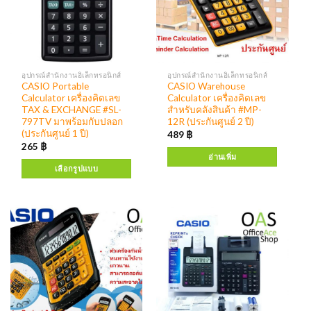
อุปกรณ์สำนักงานอิเล็กทรอนิกส์
อุปกรณ์สำนักงานอิเล็กทรอนิกส์
CASIO Portable
CASIO Warehouse
Calculator เครื่องคิดเลข
Calculator เครื่องคิดเลข
TAX & EXCHANGE #SL-
สำหรับคลังสินค้า #MP-
797TV มาพร้อมกับปลอก
12R (ประกันศูนย์ 2 ปี)
(ประกันศูนย์ 1 ปี)
489
฿
265
฿
อ่านเพิ่ม
เลือกรูปแบบ