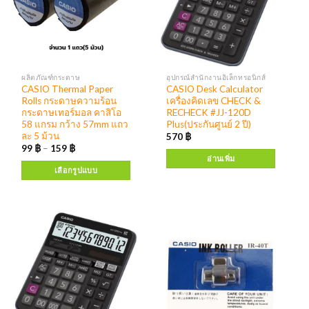
ผลิตภัณฑ์กระดาษ
อุปกรณ์สำนักงานอิเล็กทรอนิกส์
CASIO Thermal Paper
CASIO Desk Calculator
Rolls กระดาษความร้อน
เครื่องคิดเลข CHECK &
กระดาษเทอร์มอล คาสิโอ
RECHECK #JJ-120D
58 แกรม กว้าง 57mm แถว
Plus(ประกันศูนย์ 2 ปี)
ละ 5 ม้วน
570
฿
99
฿
–
159
฿
อ่านเพิ่ม
เลือกรูปแบบ